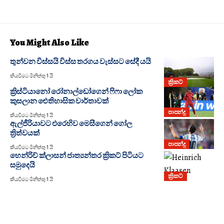
You Might Also Like
තුන්වන විස්සයි විස්ස තරගය වැස්සට සේදී යයි
කියවීමට මිනිත්තු 1 යි
ක්‍රිකට්
ක්‍රිස්ටියානෝ රෝනාල්ඩෝගෙන් ෆිෆා ලෝක
කුසලාන ඓතිහාසික වාර්තාවක්
පාපන්දු
කියවීමට මිනිත්තු 1 යි
ඇල්ජීරියාවට එරෙහිව මෙසීගෙන් ගෝල
ත්‍රිත්වයක්
පාපන්දු
කියවීමට මිනිත්තු 1 යි
හෙන්රිච් ක්ලාසන් ජාත්‍යන්තර ක්‍රිකට් පිටියට
සමුදෙයි
ක්‍රිකට්
කියවීමට මිනිත්තු 1 යි