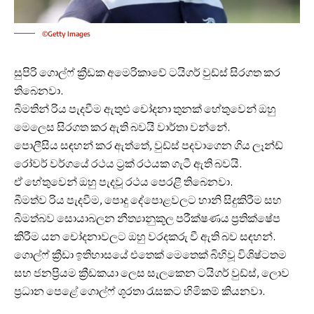
©Getty Images
සුපිරි ගොල්ෆ් ක්‍රීඩක අමෙරිකාවේ ටයිගර් වුඩ්ස් සිරගත කර
තිබෙනවා.
බීමතින් රිය පැදවීම ඇතුළු චෝදනා තුනක් හේතුවෙන් ඔහු
මෙලෙස සිරගත කර ඇති බවයි වාර්තා වන්නේ.
පොලීසිය සඳහන් කර ඇත්තේ, වුඩ්ස් පදවාගෙන ගිය ලෑන්ඩ්
රෝවර් වර්ගයේ රථය ට්‍රක් රථයක ගැටී ඇති බවයි.
ඒ හේතුවෙන් ඔහු පැදවූ රථය පෙරළී තිබෙනවා.
බීමත්ව රිය පැදවීම, පොදු දේපොළවලට හානි සිදුකිරීම සහ
බීමත්බව සොයාබලන නීත්‍යානුකූල පරීක්ෂණය ප්‍රතික්ෂේප
කිරීම යන චෝදනාවලට ඔහු වරදකරු වී ඇති බව සඳහන්.
ගොල්ෆ් ක්‍රීඩා ඉතිහාසයේ එතෙක් මෙතෙක් බිහිවූ විශිෂ්ටතම
සහ ජනප්‍රියම ක්‍රීඩකයා ලෙස සැලකෙන ටයිගර් වුඩ්ස්, ලොව
ප්‍රධාන පෙළේ ගොල්ෆ් ශූරතා රැසකට හිමිකම් කියනවා.