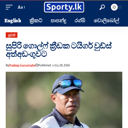
Aa
English
ක්‍රිකට්
පාපන්දු
රග්බි
වොලිබෝල්
පුවත්
සුපිරි ගොල්ෆ් ක්‍රීඩක ටයිගර් වුඩ්ස්
අත්අඩංගුවට
By
Pradeep Gurusinghe
Published: මාර්තු 28, 2026