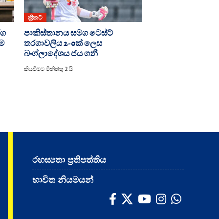
ක්‍රිකට්
රග
පාකිස්තානය සමග ටෙස්ට්
යම
තරගාවලිය 2-0ක් ලෙස
බංග්ලාදේශය ජය ගනී
කියවීමට මිනිත්තු 2 යි
රහස්‍යතා ප්‍රතිපත්තිය
භාවිත නියමයන්