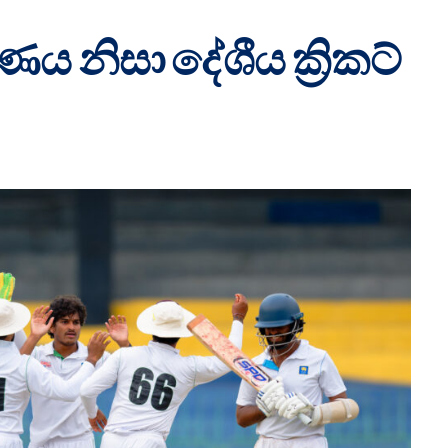
 නිසා දේශීය ක්‍රිකට්