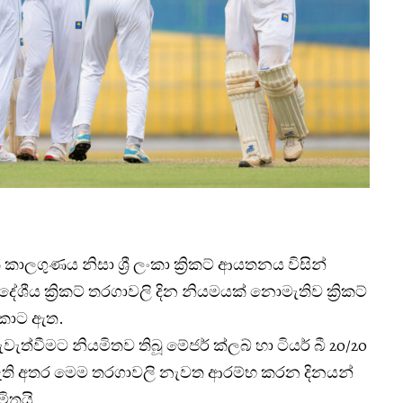
ලගුණය නිසා ශ්‍රී ලංකා ක්‍රිකට් ආයතනය විසින්
ේශීය ක්‍රිකට් තරගාවලි දින නියමයක් නොමැතිව ක්‍රිකට්
කොට ඇත.
පැවැත්වීමට නියමිතව තිබූ මේජර් ක්ලබ් හා ටියර් බී 20/20
ඇති අතර මෙම තරගාවලි නැවත ආරම්භ කරන දිනයන්
මිතයි.