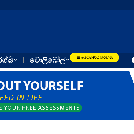
ගවේෂණය කරන්න
රග්බි
වොලිබෝල්