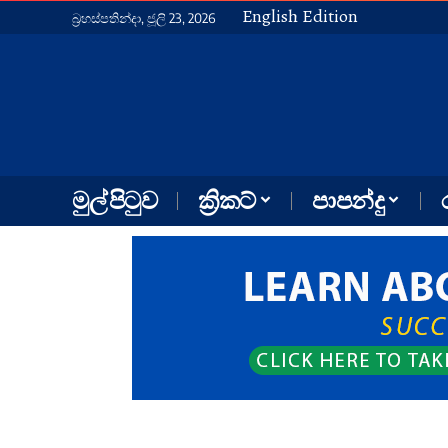
English Edition
බ්‍රහස්පතින්දා, ජූලි 23, 2026
මුල් පිටුව
ක්‍රිකට්
පාපන්දු