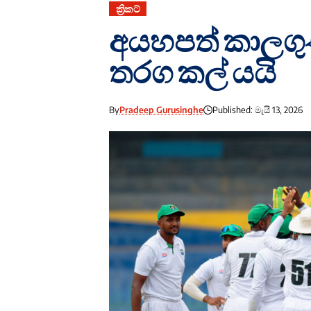
ක්‍රිකට්
අයහපත් කාලගුණය
තරග කල් යයි
By
Pradeep Gurusinghe
Published: මැයි 13, 2026