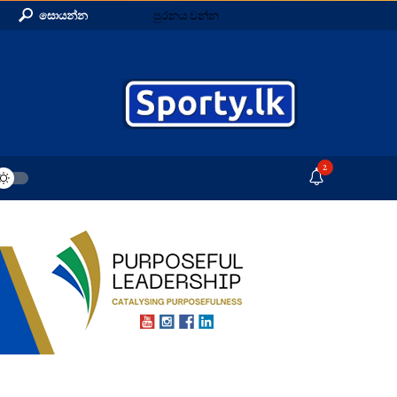
සොයන්න
පුරනය වන්න
2