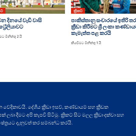
කට්
ක්‍රිකට්
න දිනයේ වැඩි වාසි
පාකිස්තානු සංචාරයේ ඉතිරි ත
ට්‍රේලියාවට
ක්‍රීඩා කිරීමට ශ්‍රී ලංකා කණ්ඩා
කැමැත්ත පළ කරයි
මට මිනිත්තු 2 යි
කියවීමට මිනිත්තු 1 යි
ධාන වේදිකාවයි. දේශීය ක්‍රීඩා ඉසව්, කණ්ඩායම් සහ ක්‍රීඩක
ලබා දීමට අපි කැපවී සිටිමු. ක්‍රිකට් සිට මලල ක්‍රීඩා දක්වා සහ
ා ක්ෂේත්‍රයට දැනුවත් කර සම්බන්ධ කරයි.