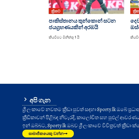
ක්‍රිකට්
ක්‍රි
පාකිස්තානය තුන්කොන් සටන
දෙව
ජයග්‍රහණයකින් අරඹයි
ඔස්
කියවීමට මිනිත්තු 1 යි
කියවී
අපි ගැන
ශ්‍රී ලංකාවේ නවතම ක්‍රීඩා පුවත් සඳහා Sporty.lk ඔබේ ප්‍ර
ක්‍රීඩිකාවන් පිළිබඳ නිවැරදි, කාලෝචිත සහ පුළුල් ආවරණයක් 
ඉන් ඔබ්බට, Sporty.lk ඔබව ශ්‍රී ලංකාවේ විචිත්‍රවත් ක්‍රීඩ
සාමාජිකයෙකු වන්න