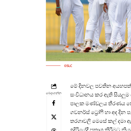
©SLC
මේ දිනවල පවතින අයහපත් කා
බෙදාගන්න
සංවිධානය කර ඇති සියලුම ද
පාලක මණ්ඩලය තීරණය 
ගවනර්ස් ට්‍රෝෆි හා අද දින 
තරගාවලි මෙසේ කල් දමා 
ඉදිරියේදී ප්‍රකාශ කිරීමට නිය