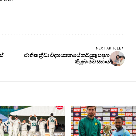
NEXT ARTICLE
ස්
ජාතික ක්‍රීඩා විද්‍යායතනයේ කටයුතු සඳහා
කියුබාවේ සහාය