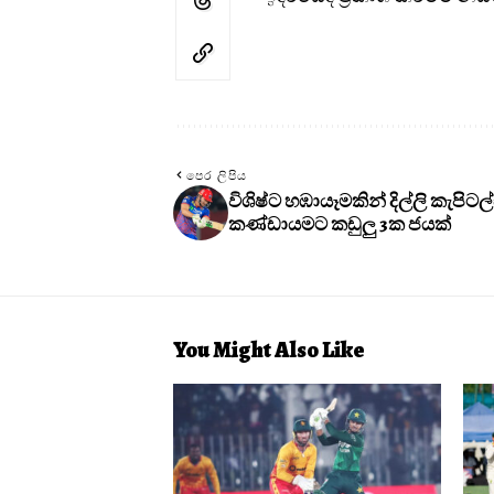
පෙර ලිපිය
විශිෂ්ට හඹායෑමකින් දිල්ලි කැපිටල්
කණ්ඩායමට කඩුලු 3ක ජයක්
You Might Also Like