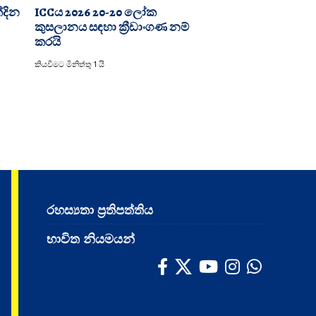
්දින
ICCය 2026 20-20 ලෝක
කුසලානය සඳහා ක්‍රීඩාංගණ නම්
කරයි
කියවීමට මිනිත්තු 1 යි
රහස්‍යතා ප්‍රතිපත්තිය
භාවිත නියමයන්