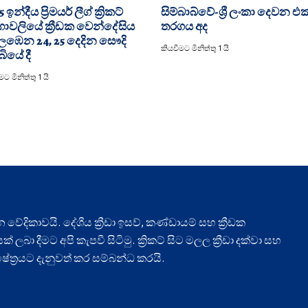
 ඉන්දීය ප්‍රිමයර් ලීග් ක්‍රිකට්
සිම්බාබ්වේ-ශ්‍රී ලංකා දෙවන එක
ාවලියේ ක්‍රීඩක වෙන්දේසිය
තරගය අද
ඹෙන 24, 25 දෙදින සෞදි
කියවීමට මිනිත්තු 1 යි
ියේ දී
ට මිනිත්තු 1 යි
ධාන වේදිකාවයි. දේශීය ක්‍රීඩා ඉසව්, කණ්ඩායම් සහ ක්‍රීඩක
ලබා දීමට අපි කැපවී සිටිමු. ක්‍රිකට් සිට මලල ක්‍රීඩා දක්වා සහ
ා ක්ෂේත්‍රයට දැනුවත් කර සම්බන්ධ කරයි.