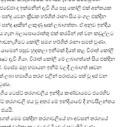
ද්‍ර ජඩේජා ද ඉක්මනින් දැවී ගිය පසු කෝලි එක් අන්තයක
 පන්දු යවන ක්‍රීඩක හර්ශිත් රානා සිය මංගල එක්දින
පන්දු 43කින් ලකුණු 52ක් ලබාගත්තා. ඒ අනුව ඉන්දීය
ගැන බලාපොරොත්තු එක් කරමින් 7ත් වන කඩුල්ලට
ඩනැගීමට කෝලි සමග හර්ශිත් රානා සමත් වුණා.
 යාමෙන් පසුව හුදකලා ඉනිමක් දියත් කළ විරාත් කෝලි
ට දැවී ගියා. විරාත් කෝලි මේ ලබාගත්තේ සිය එක්දින
. එසේම ඔහු හඹායන ඉනිම් වලදී ලබාගත් 29වන
 ලබා හඹාගිය තරග වලින් පරාජයට පත් වූ 5ස් වන
වුණා.
ගිය ටෙස්ට් තරගාවලිය ඉන්දීය කණ්ඩායමට එරෙහිව
ස්ට් තරගාවලි ජය වූ අතර මේ ඉන්දියාවේ දී නවසීලන්තය
 ජයයි.
යගත් මෙම එක්දින තරගාවලියේ හා අවසන් තරගයේ
කක් වාර්තා කළ ඩැරල් මිචෙල් හට හිමි වුණා.