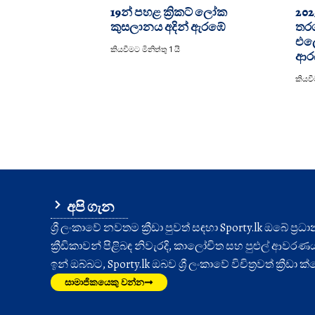
19න් පහළ ක්‍රිකට් ලෝක
2025
කුසලානය අදින් ඇරඹේ
තරග
එලෙ
කියවීමට මිනිත්තු 1 යි
ආරබ
කියවීම
අපි ගැන
ශ්‍රී ලංකාවේ නවතම ක්‍රීඩා පුවත් සඳහා Sporty.lk ඔබේ ප්‍ර
ක්‍රීඩිකාවන් පිළිබඳ නිවැරදි, කාලෝචිත සහ පුළුල් ආවරණයක් 
ඉන් ඔබ්බට, Sporty.lk ඔබව ශ්‍රී ලංකාවේ විචිත්‍රවත් ක්‍රීඩ
සාමාජිකයෙකු වන්න