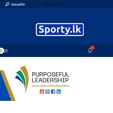
සොයන්න
පුරනය වන්න
2