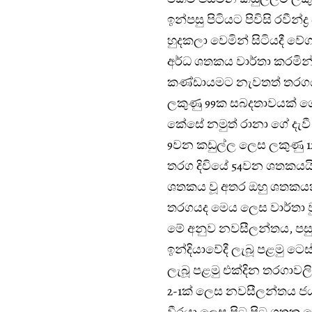
ඉන්පසු පිටියට පිවිසි රවීන්
හුදකලා වෙමින් සිටියදී වේග
අර්ධ ශතකය වාර්තා කරමින් 
කණ්ඩායමට නැවතත් තරගය 
ලකුණු 99ක සබදතාවයක් ගො
කේසේ නමුත් රානා ගේ දැවී
9වන කඩුල්ල ලෙස ලකුණු 124
තරග දිවියේ 54වන ශතකයයි
ශතකය වූ අතර ඔහු ශතකයක්
තරගයද මෙය ලෙස වාර්තා 
මේ අනුව නවසීලන්තය, පසු
ඉන්දියාවේදී ලැබූ පළමු ටෙ
ලැබූ පළමු එක්දින තරගාවලි
2-1ක් ලෙස නවසීලන්තය ජ
වීරයා ලෙස පිට පිට ශතක දෙ