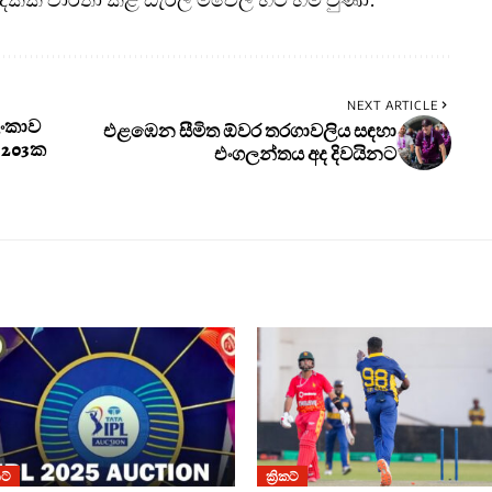
NEXT ARTICLE
ලංකාව
එළඹෙන සීමිත ඕවර තරගාවලිය සඳහා
ු 203ක
එංගලන්තය අද දිවයිනට
කට්
ක්‍රිකට්