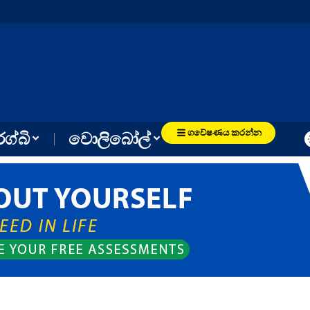
ගවේෂණය කරන්න
රග්බි
වොලිබෝල්