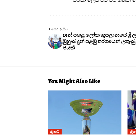
පෙර ලිපිය
19න් පහළ ලෝක කුසලානයේ ශ්‍රී 
මුහුණ දුන් පළමු තරගයෙන් ලකුණ
ජයක්
You Might Also Like
ක්‍රිකට්
ක්‍රි