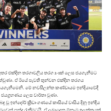
අතර එක්දින තරගාවලිය තරග 2-1ක් ලෙස ජයගැනීමට
වුණා. ඒ ඊයේ පැවති තුන්වන එක්දින තරගය
ජයගැනීමෙනි. මේ නවසීලන්ත කණ්ඩායම ඉන්දියාවේදී
ි ජයග්‍රහණය ලෙස වාර්තා වුණා.
ඳු වූ ඉන්දෝර් ක්‍රීඩාංගණයේ කාසියේ වාසිය දිනූ ඉන්දීය
වෙන් පන්දු රැකීමටයි. ඒ ලබාදෙන ඕනෑම ඉලක්කයක්