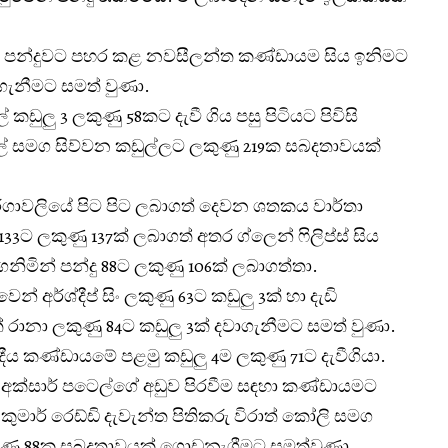
 පන්දුවට පහර කළ නවසීලන්ත කණ්ඩායම සිය ඉනිමට
ාගැනීමට සමත් වුණා.
ඩුලු 3 ලකුණු 58කට දැවී ගිය පසු පිටියට පිවිසි
චෙල් සමග සිව්වන කඩුල්ලට ලකුණු 219ක සබදතාවයක්
ගාවලියේ පිට පිට ලබාගත් දෙවන ශතකය වාර්තා
 133ට ලකුණු 137ක් ලබාගත් අතර ග්ලෙන් ෆිලිප්ස් සිය
මින් පන්දු 88ට ලකුණු 106ක් ලබාගත්තා.
් අර්ශ්දීප් සිං ලකුණු 63ට කඩුලු 3ක් හා දැඩි
ත් රානා ලකුණු 84ට කඩුලු 3ක් දවාගැනීමට සමත් වුණා.
ඉන්දීය කණ්ඩායමේ පළමු කඩුලු 4ම ලකුණු 71ට දැවීගියා.
හා අක්සාර් පටෙල්ගේ අඩුව පිරවීම සඳහා කණ්ඩායමට
් කුමාර් රෙඩ්ඩි දැවැන්ත පිතිකරු විරාත් කෝලි සමග
ුණු 88ක සබදතාවයක් ගොඩනැගීමට සමත්වුණා.