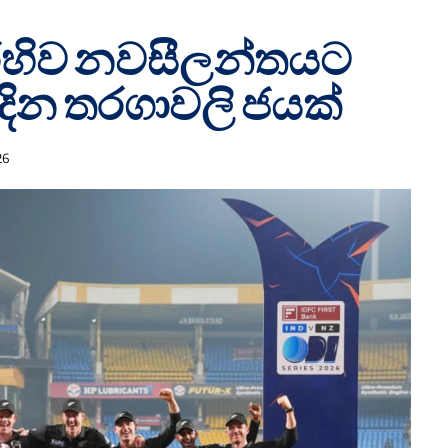
ෙහිව නවසීලන්තයට
දින තරගාවලි ජයක්
26