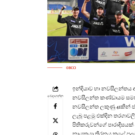
©BCCI
ඉන්දියාව හා නවසීලන්තය 
බෙදාගන්න
නවසීලන්ත කණ්ඩායම සමත්
නවසීලන්ත ලකුණු 41කින් 
ලැබූ පළමු එක්දින තරගාවල
පිතිකරුවන්ගේ පාරාදීසයක් බ
නායකයා තීරනය කළේ පලමු