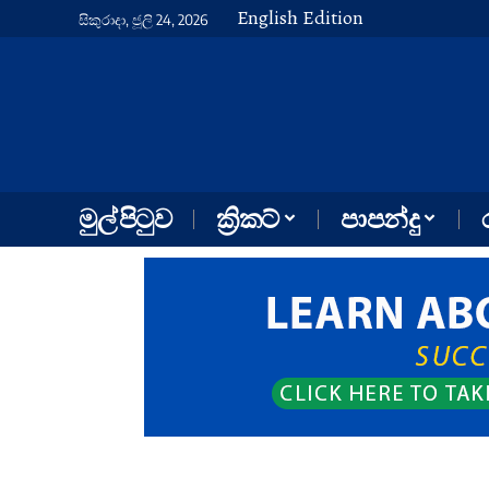
English Edition
සිකුරාදා, ජූලි 24, 2026
මුල් පිටුව
ක්‍රිකට්
පාපන්දු