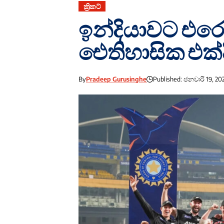
ක්‍රිකට්
ඉන්දියාවට එර
ඓතිහාසික එක්
By
Pradeep Gurusinghe
Published: ජනවාරි 19, 20