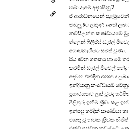
හඹායෑමේ අදහසිනුයි.
ඒ ආරාධනයෙන් පළමුවෙන්
කඩුලු 8ට ලකුණු 337ක් ලබ
නවසීලන්ත කණ්ඩායමේ මුල් ක
ග්ලෙන් ෆිලිප්ස් ඩැරල් මි
ගොඩනැගීමට සමත් වුණා.
සිය 8වන ශතකය හා මේ තර
කරමින් ඩැරල් මිචෙල් පන්දු
දෙවන එක්දින ශතකය ලබාගනි
ඉන්දියානු කණ්ඩායම වෙනුවෙන
ප්‍රහාරයකට ලක් වූවද හර්ෂි
පිලිතුරු ඉනිම ක්‍රීඩා කළ 
ඉන්පසු හර්දික් පාණ්ඩියා 
එකතු වූ නවක ක්‍රීඩක නිතිෂ
එක්ව පස්වන කඩුල්ලට ලක