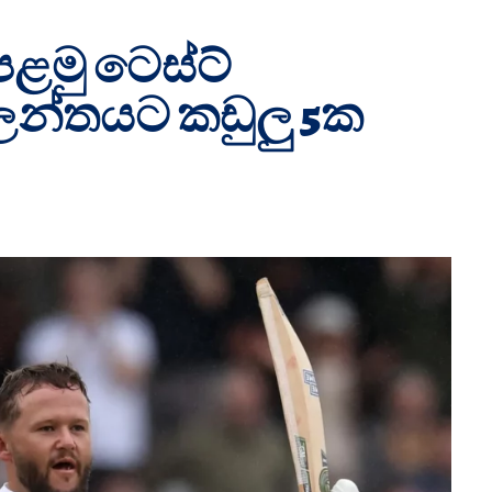
පළමු ටෙස්ට්
ලන්තයට කඩුලු 5ක