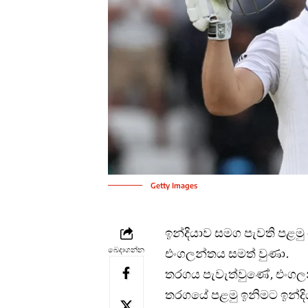
Getty Images
ඉන්දියාව සමග පැවති පළමු ට
බෙදාගන්න
එංගලන්තය සමත් වුණා.
තරගය පැවැත්වුණේ, එංගලන්තය
තරගයේ පළමු ඉනිමට ඉන්දියාව 