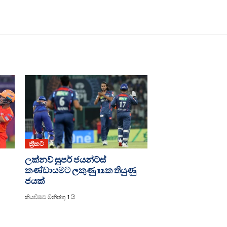
ක්‍රිකට්
ලක්නව් සුපර් ජයන්ට්ස්
කණ්ඩායමට ලකුණු 12ක තියුණු
ජයක්
කියවීමට මිනිත්තු 1 යි