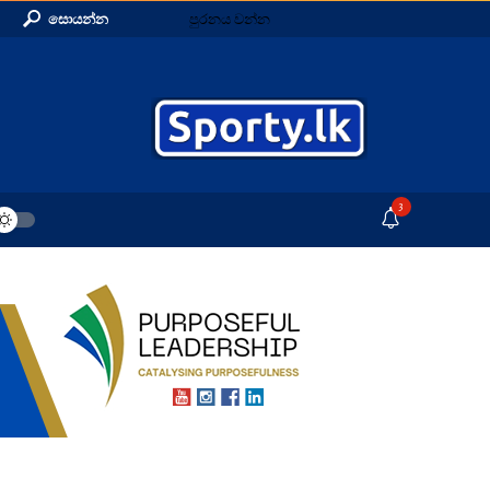
සොයන්න
පුරනය වන්න
3