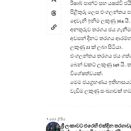
රිෂාබ් පාන්ට් සහ යෂස්වි ජ
පිළිතුරු ලෙස එංගලන්තය පළ
දෙවැනි ඉනිම ලකුණු 364 යි.
අනතුරුව තරගය ජය ගැනීමට
අවසන් දිනට තරගය ආරම්භ 
ලකුණු 21 ක් ලබා සිටියා.
එංගලන්තය තරගය ජය ගත්තේ, 
බෙන් ඩකට් ලකුණු 149 යි. 
විශේෂත්වයක්.
මෙම ජයග්‍රහණය ඉතිහාසයට 
වැඩිම ලකුණු සංඛ්‍යාවක් 
පෙර ලිපිය
ශ්‍රී ලංකාවට එරෙහි එක්දින තරගා