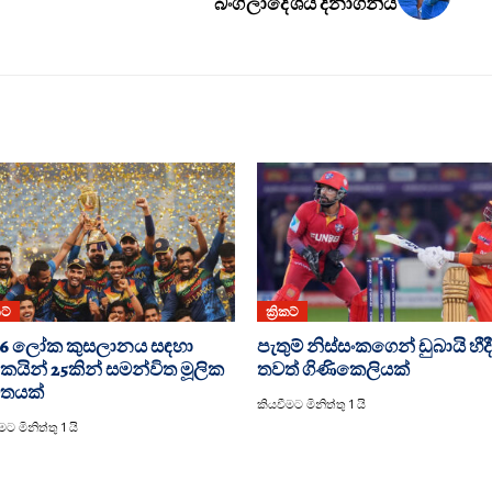
බංග්ලාදේශය දිනාගනියි
කට්
ක්‍රිකට්
26 ලෝක කුසලානය සඳහා
පැතුම් නිස්සංකගෙන් ඩුබායි හීදී
රීඩකයින් 25කින් සමන්විත මූලික
තවත් ගිණිකෙලියක්
ිතයක්
කියවීමට මිනිත්තු 1 යි
ට මිනිත්තු 1 යි