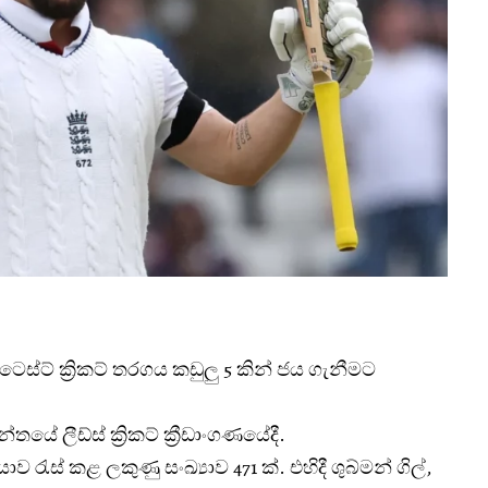
ෙස්ට් ක්‍රිකට් තරගය කඩුලු 5 කින් ජය ගැනීමට
ේ ලීඩ්ස් ක්‍රිකට් ක්‍රීඩාංගණයේදී.
රැස් කළ ලකුණු සංඛ්‍යාව 471 ක්. එහිදී ශුබ්මන් ගිල්,