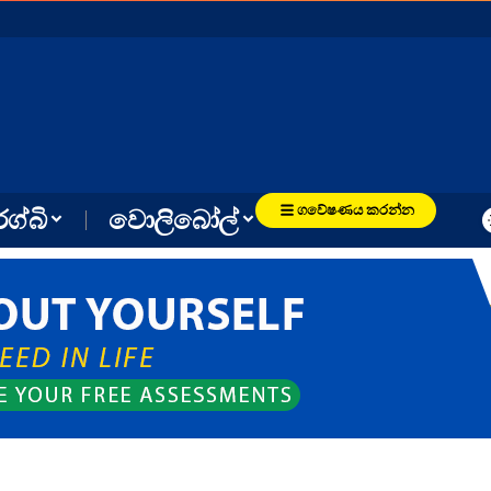
ගවේෂණය කරන්න
රග්බි
වොලිබෝල්