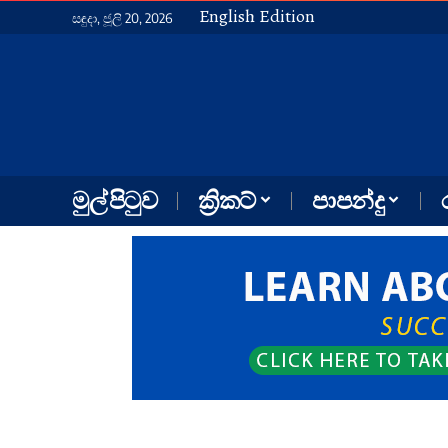
English Edition
සඳුදා, ජූලි 20, 2026
මුල් පිටුව
ක්‍රිකට්
පාපන්දු