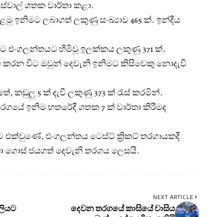
යිස්වාල් ශතක වාර්තා කළා.
මු ඉනිමට ලබාගත් ලකුණු සංඛ්‍යාව 465 ක්. ඉන්දීය
 එංගලන්තයට හිමිවූ ඉලක්කය ලකුණු 371 ක්.
කරන විට ඔවුන් දෙවැනි ඉනිමට කිසිවෙකු නොදැවී
කඩුලු 5 ක් දැවී ලකුණු 373 ක් රැස් කරමින්.
තරගයේ ඉනිම හතරේදී ශතක 7 ක් වාර්තා කිරීමද
එක්වුණේ, එංගලන්තය ටෙස්ට් ක්‍රිකට් තරගායකදී
හඹා ගොස් ජයගත් දෙවැනි තරගය ලෙසයි.
NEXT ARTICLE
වලියට
දෙවන තරගයේ කාසියේ වාසිය