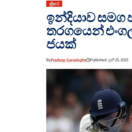
ක්‍රිකට්
ඉන්දියාව සමග 
තරග‍යෙන් එංග
ජයක්
By
Pradeep Gurusinghe
Published: ජූනි 25, 2025