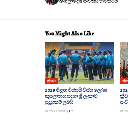
බංග්ලාදේශ සංචිතය නම්කරයි
You Might Also Like
ක්‍රිකට්
ක්‍රි
2028 මීළඟ විස්සයි විස්ස ලෝක
20
කුසලානය සඳහා ශ්‍රී ලංකාව
ක්‍
සුදුසුකම් ලබයි
සංච
කියවීමට මිනිත්තු 1 යි
කියවීම