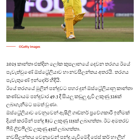
©Getty Images
2025 කාන්තා එක්දින ලෝක කුසලානයේ දෙවන තරගය ඊයේ
පැවැත්වුණේ ඕස්ට්‍රේලියාව හා නවසීලන්තය අතරයි. තරගය
පැවැතුණේ ඉන්දෝර් හීදීයි.
ඊයේ තරගයේ මුලින් පන්දුවට පහර දුන් ඕස්ට්‍රේලියානු කාන්තා
කණ්ඩායම පන්දුවාර 49.3 දී සියලු කඩුලු දැවී ලකුණු 326ක්
ලබාගැනීමට සමත් වුණා.
ඕස්ට්‍රේලියාව වෙනුවෙන් ඈෂිලි ගාඩ්නර් ප්‍රවේගකාරී ඉනිමක්
දියත් කරමින් පන්දු 83ට ලකුණු 115ක් ලබාගත්තා. ඊට අමතරව
ෆීබී ලිච්ෆීල්ඩ් ලකුණු 45ක් ලබාගත්තා.
නවසීලන්තය වෙනුවෙන් පන්දු යැවීමේදී ජෙස් කර් හා ලීහ්