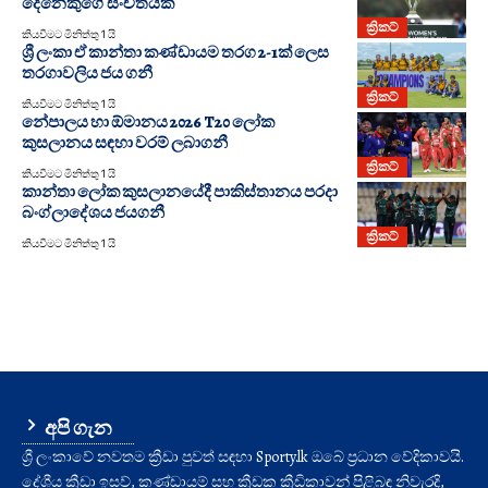
දෙනෙකුගේ සංචිතයක්
ක්‍රිකට්
කියවීමට මිනිත්තු 1 යි
ශ්‍රී ලංකා ඒ කාන්තා කණ්ඩායම තරග 2-1ක් ලෙස
තරගාවලිය ජය ගනී
ක්‍රිකට්
කියවීමට මිනිත්තු 1 යි
නේපාලය හා ඕමානය 2026 T20 ලෝක
කුසලානය සඳහා වරම් ලබාගනී
ක්‍රිකට්
කියවීමට මිනිත්තු 1 යි
කාන්තා ලෝක කුසලානයේදී පාකිස්තානය පරදා
බංග්ලාදේශය ජයගනී
ක්‍රිකට්
කියවීමට මිනිත්තු 1 යි
අපි ගැන
ශ්‍රී ලංකාවේ නවතම ක්‍රීඩා පුවත් සඳහා Sporty.lk ඔබේ ප්‍රධාන වේදිකාවයි.
දේශීය ක්‍රීඩා ඉසව්, කණ්ඩායම් සහ ක්‍රීඩක ක්‍රීඩිකාවන් පිළිබඳ නිවැරදි,