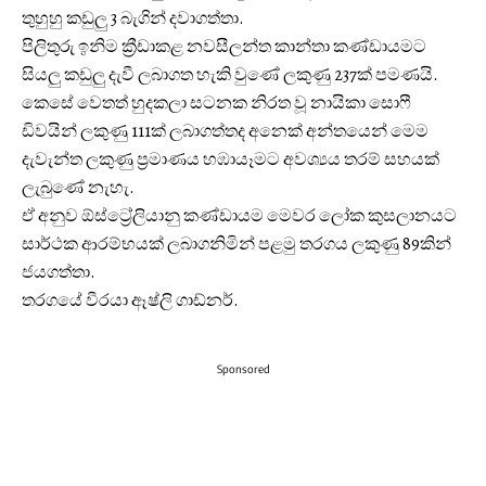
තුහුහු කඩුලු 3 බැගින් දවාගත්තා.
පිලිතුරු ඉනිම ක්‍රීඩාකළ නවසීලන්ත කාන්තා කණ්ඩායමට
සියලු කඩුලු දැවී ලබාගත හැකි වුණේ ලකුණු 237ක් පමණයි.
කෙසේ වෙතත් හුදකලා සටනක නිරත වූ නායිකා සොෆී
ඩිවයින් ලකුණු 111ක් ලබාගත්තද අනෙක් අන්තයෙන් මෙම
දැවැන්ත ලකුණු ප්‍රමාණය හඹායෑමට අවශ්‍යය තරම් සහයක්
ලැබුණේ නැහැ.
ඒ අනුව ඕස්ට්‍රේලියානු කණ්ඩායම මෙවර ලෝක කුසලානයට
සාර්ථක ආරම්භයක් ලබාගනිමින් පළමු තරගය ලකුණු 89කින්
ජයගත්තා.
තරගයේ වීරයා ඈෂ්ලි ගාඩ්නර්.
Sponsored