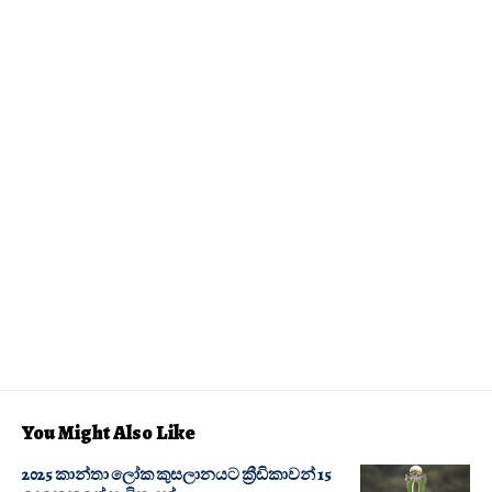
You Might Also Like
2025 කාන්තා ලෝක කුසලානයට ක්‍රීඩිකාවන් 15