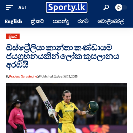
Aa
English
ක්‍රිකට්
පාපන්දු
රග්බි
වොලිබෝල්
ක්‍රිකට්
ඕස්ට්‍රේලියා කාන්තා කණ්ඩායම
ජයග්‍රහනයකින් ලෝක කුසලානය
අරඹයි
By
Pradeep Gurusinghe
Published: ඔක්තෝබර් 2, 2025