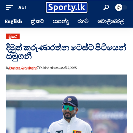
Aa
English
ක්‍රිකට්
පාපන්දු
රග්බි
වොලිබෝල්
ක්‍රිකට්
දිමුත් කරුණාරත්න ටෙස්ට් පිටියෙන්
සමුගනී
By
Pradeep Gurusinghe
Published: පෙබරවාරි 4, 2025