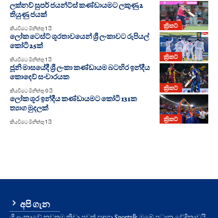
ලක්නව් සුපර් ජයන්ට්ස් කණ්ඩායමට ලකුණු 2
තියුණු ජයක්
ක්‍රිකට්
කියවීමට මිනිත්තු 1 යි
ලෝක ටෙස්ට් ශූරතාවයෙන් ශ්‍රී ලංකාවට රුපියල්
කෝටි 25ක්
ක්‍රිකට්
කියවීමට මිනිත්තු 1 යි
ජූනි මාසයේදී ශ්‍රී ලංකා කණ්ඩායම බටහිර ඉන්දීය
කොදෙව් සංචාරයක
ක්‍රිකට්
කියවීමට මිනිත්තු 0 යි
ලෝක ශූර ඉන්දීය කණ්ඩායමට කෝටි 131ක
ත්‍යාග මුදලක්
ක්‍රිකට්
කියවීමට මිනිත්තු 1 යි
අපි ගැන
ශ්‍රී ලංකාවේ නවතම ක්‍රීඩා පුවත් සඳහා Sporty.lk ඔබේ ප්‍රධාන වේදිකාවයි.