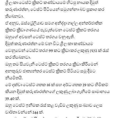
ශ්‍රී ලංකා ටෙස්ට් ක්‍රිකට් කණ්ඩායමේ හිටපු නායක දිමුත්
කරුණාරත්න, ටෙස්ට් පිටියෙන් සමුගන්නා බව ප්‍රකාශ කර
තිබෙනවා.
ඒ අනුව, ඔස්ට්‍රේලියාව සමග අනිද්දා ගාල්ල අන්තර්ජාතික
ක්‍රිකට් ක්‍රීඩාංගණයේ පැවැත්වෙන ටෙස්ට් ක්‍රිකට් තරගය
ඔහුගේ අවසන් ටෙස්ට් තරගය වනු ඇති.
දිමුත් කරුණාරත්න මේ වන විට ශ්‍රී ලංකා කණ්ඩායම
වෙනුවෙන් ටෙස්ට් තරග 99 කට ක්‍රීඩා කර ලකුණු 7172 ක් රැස්
කර තිබෙනවා.
ඔහු තම සියවැනි ටෙස්ට් ක්‍රිකට් තරගය ක්‍රීඩා කිරීමෙන්
අනතුරුව ජාත්‍යන්තර ටෙස්ට් ක්‍රිකට් පිටියට සමු දීමට
නියමිතයි.
මේ දක්වා ටෙස්ට් ශතක 16 ක් සහ අර්ධ ශතක 39 කට හිමිකම්
කියන දිමුත් කරුණාරත්නගේ ලකුණු ලබා ගැනීමේ සාමාන්‍යය
39.40 ක්.
ඔහු ටෙස්ට් ඉනිමක රැස් කළ වැඩිම ලකුණු සංඛ්‍යාව ලෙස
වාර්තා වන්නේ 244 ක්.