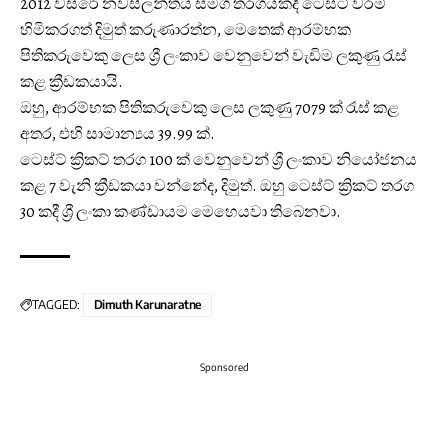
2012 වසරේ නවසීලන්තය සමග තරගයකදී ටෙස්ට් වරම්
හිමිකරගත් දිමුත් කරුණාරත්න, මෙතෙක් ආරම්භක
පිතිකරුවෙකු ලෙස ශ්‍රී ලංකාව වෙනුවෙන් වැඩිම ලකුණු රැස්
කළ ක්‍රීඩකයායි.
ඔහු, ආරම්භක පිතිකරුවෙකු ලෙස ලකුණු 7079 ක් රැස් කළ
අතර, එහි සාමාන්‍යය 39.99 ක්.
ටෙස්ට් ක්‍රිකට් තරග 100 ක් වෙනුවෙන් ශ්‍රී ලංකාව නියෝජනය
කළ 7 වැනි ක්‍රීඩකයා වන්නේද, දිමුත්. ඔහු ටෙස්ට් ක්‍රිකට් තරග
30 කදී ශ්‍රී ලංකා කණ්ඩායම මෙහෙයවා තිබෙනවා.
TAGGED:
Dimuth Karunaratne
Sponsored