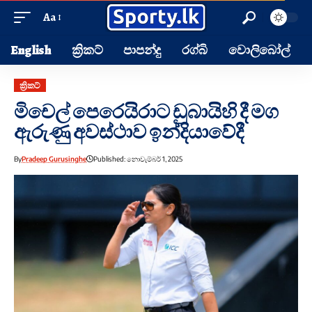
Aa
English
ක්‍රිකට්
පාපන්දු
රග්බි
වොලිබෝල්
ක්‍රිකට්
මිචෙල් පෙරෙයිරාට ඩුබායිහි දී මග
ඇරුණු අවස්ථාව ඉන්දියාවේදී
By
Pradeep Gurusinghe
Published: නොවැම්බර් 1, 2025