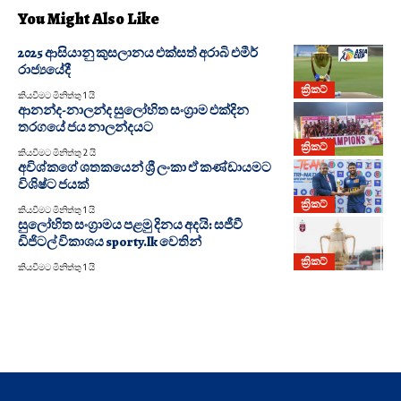
You Might Also Like
2025 ආසියානු කුසලානය එක්සත් අරාබි එමීර්
රාජ්‍යයේදී
ක්‍රිකට්
කියවීමට මිනිත්තු 1 යි
ආනන්ද-නාලන්ද සුලෝහිත සංග්‍රාම එක්දින
තරගයේ ජය නාලන්දයට
ක්‍රිකට්
කියවීමට මිනිත්තු 2 යි
අවිශ්කගේ ශතකයෙන් ශ්‍රී ලංකා ඒ කණ්ඩායමට
විශිෂ්ට ජයක්
ක්‍රිකට්
කියවීමට මිනිත්තු 1 යි
සුලෝහිත සංග්‍රාමය පළමු දිනය අදයි: සජීවී
ඩිජිටල් විකාශය sporty.lk වෙතින්
ක්‍රිකට්
කියවීමට මිනිත්තු 1 යි