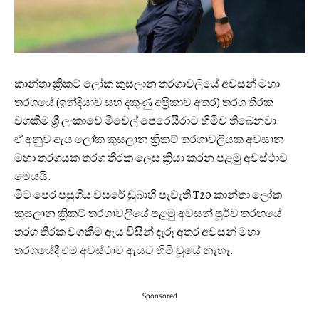
කාන්තා ක්‍රිකට් ලෝක කුසලාන තරගාවලියේ අවසන් මහා
තරගයේ (ඉන්දියාව සහ දකුණු අප්‍රිකාව අතර) තරග තීරක
වගකීම ශ්‍රී ලංකාවේ මිචෙල් පෙරෙයිරාට හිමිව තිබෙනවා.
ඒ අනුව ඇය ලෝක කුසලාන ක්‍රිකට් තරගාවලියක අවසාන
මහා තරගයක තරග තීරක ලෙස ක්‍රියා කරන පළමු අවස්ථාව
මෙයයි.
මීට පෙර පසුගිය වසරේ ඩුබාහි පැවැති T20 කාන්තා ලෝක
කුසලාන ක්‍රිකට් තරගාවලියේ පළමු අවසන් පූර්ව තරඟයේ
තරග තීරක වගකීම ඇය විසින් දැරූ අතර අවසන් මහා
තරගයේදී එම අවස්ථාව ඇයට හිමි වූයේ නැහැ.
Sponsored