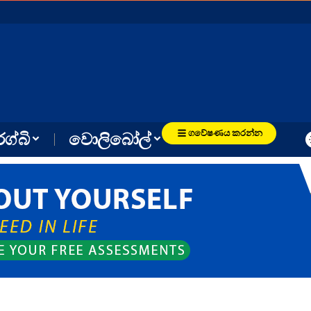
ගවේෂණය කරන්න
රග්බි
වොලිබෝල්