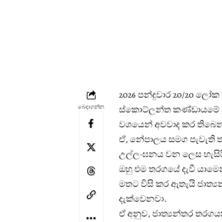
2026 පන්දුවාර 20/20 ලෝක
බෙදාගන්න
ස්කොට්ලන්ත කණ්ඩායමේ ජෝර
වශයෙන් අවවාද කර තිබෙ
ඒ, නේපාලය සමග පැවැති තරග
උල්ලංඝනය වන ලෙස හැසිර
ඔහු එම තරගයේ දැවී යාමෙන්
මතට විසි කර ඇතැයි ජාත්‍ය
දැක්වෙනවා.
ඒ අනුව, ජාත්‍යන්තර තරගය