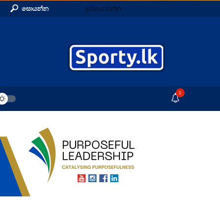
සොයන්න
පුරනය වන්න
2