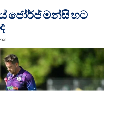
 ජෝර්ජ් මන්සි හට
ද
 2026