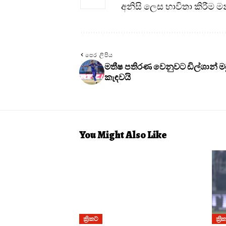
අනිසි ලෙස භාවිතා කිරීම 
පෙර ලිපිය
මතීෂ පතිරණ වෙනුවට ඩිල්ශාන් ම
කැඳවයි
You Might Also Like
ක්‍රිකට්
ක්‍රි