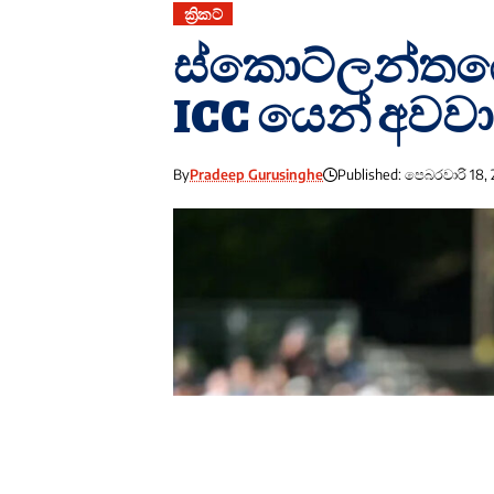
ක්‍රිකට්
ස්කොට්ලන්තයේ
ICC යෙන් අවවා
By
Pradeep Gurusinghe
Published: පෙබරවාරි 18,