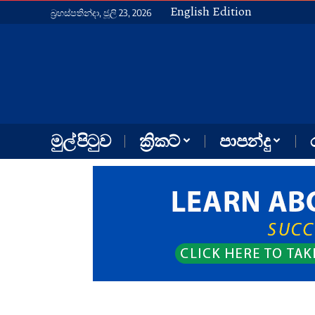
English Edition
බ්‍රහස්පතින්දා, ජූලි 23, 2026
මුල් පිටුව
ක්‍රිකට්
පාපන්දු