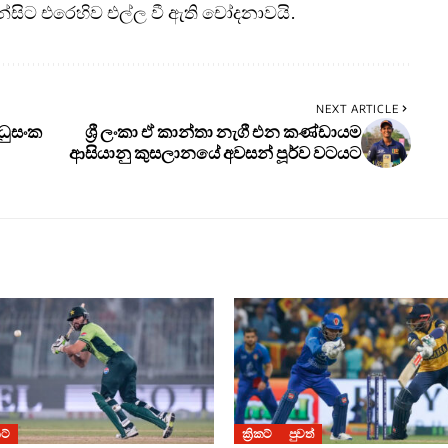
මන්සිට එරෙහිව එල්ල වී ඇති චෝදනාවයි.
NEXT ARTICLE
ධුසංක
ශ්‍රී ලංකා ඒ කාන්තා නැගී එන කණ්ඩායම
ආසියානු කුසලානයේ අවසන් පූර්ව වටයට
කට්
ක්‍රිකට්
පුවත්