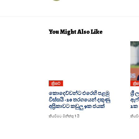
You Might Also Like
ක්‍රිකට්
ක්‍රි
කොදෙව්වන්ට එරෙහි පළමු
ශ්‍
විස්සයි -20 තරගයෙන් දකුණු
ඇෆ්
අප්‍රිකාවට කඩුලු 9ක ජයක්
2ක 
කියවීමට මිනිත්තු 1 යි
කියවීම