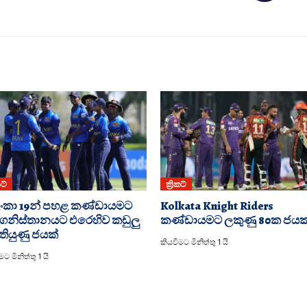
කට්
ක්‍රිකට්
රී ලංකා 19න් පහළ කණ්ඩායමට
Kolkata Knight Riders
ගනිස්තානයට එරෙහිව කඩුලු
කණ්ඩායමට ලකුණු 80ක ජයක
තියුණු ජයක්
කියවීමට මිනිත්තු 1 යි
ට මිනිත්තු 1 යි