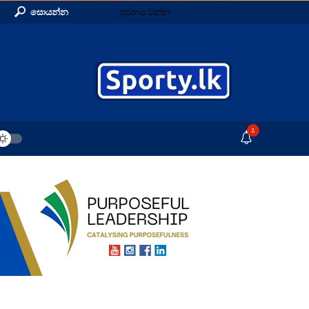
සොයන්න
පුරනය වන්න
2