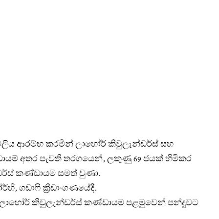
වලිය ආරම්භ කරමින් ලාහෝර් කිවුලැන්ඩර්ස් සහ
කණ්ඩායම් අතර පැවති තරගයෙන්, ලකුණු 69 ජයක් හිමිකර
ර්ස් කණ්ඩායම සමත් වුණා.
ි, ගඩාෆි ක්‍රීඩාංගණයේදී.
් ලාහෝර් කිවුලැන්ඩර්ස් කණ්ඩායම පළමුවෙන් පන්දුවට