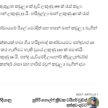
ඇතුළත කඩුලු 6 ක් දැවී ලකුණු 199 ක් රැස් කළා.
් ලකුණු 53 යි. හසීබුල්ලා ඛාන් ලකුණු 40 ක් රැස්
් කණ්ඩායමේ රිලේ මෙරදිත් සහ හසන් ඛාන් කඩුලු 2 බැගින්
කයක් හඹා ගිය හයිද්‍රාබාද් කණ්ඩායමට පන්දුවාර 20
් කර ගැනීමට හැකි වූයේ ලකුණු 130 ක් පමණයි.
ු 26 යි. පන්දු යැවීමේදී ලාහෝර් කිවුලැන්ඩර්ස්
න්දර් රාසා සහ හාරිස් රවුෆ් කඩුලු 2 බැගින් දවා
NEXT ARTICLE
්දියානු
සුපිරි ගොල්ෆ් ක්‍රීඩක ටයිගර් වුඩ්ස්
අත්අඩංගුවට