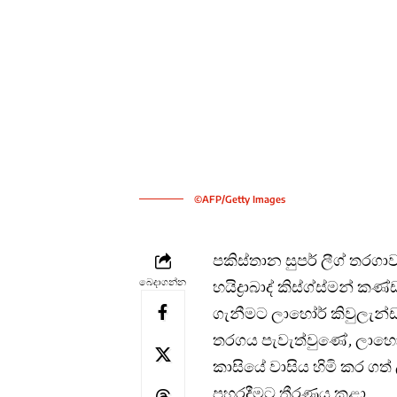
©AFP/Getty Images
පකිස්තාන සුපර් ලීග් තරගා
බෙදාගන්න
හයිද්‍රාබාද් කිස්ග්ස්මන් 
ගැනීමට ලාහෝර් කිවුලැන්ඩ
තරගය පැවැත්වුණේ, ලාහෝර්හ
කාසියේ වාසිය හිමි කර ගත
පහරදීමට තීරණය කළා.