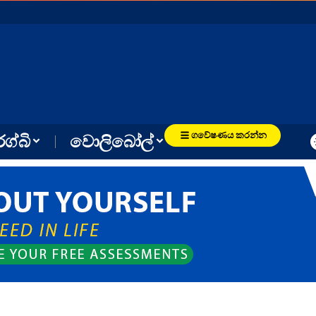
ගවේෂණය කරන්න
රග්බි
වොලිබෝල්