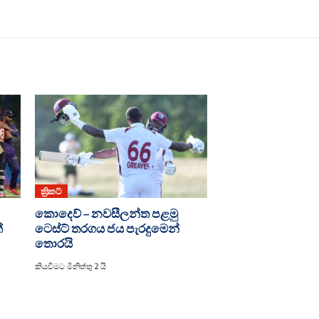
ක්‍රිකට්
කොදෙව් – නවසීලන්ත පළමු
්
ටෙස්ට් තරගය ජය පැරදුමෙන්
තොරයි
කියවීමට මිනිත්තු 2 යි