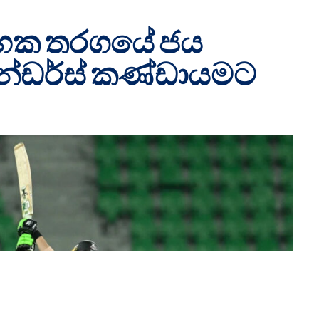
්භක තරගයේ ජය
න්ඩර්ස් කණ්ඩායමට