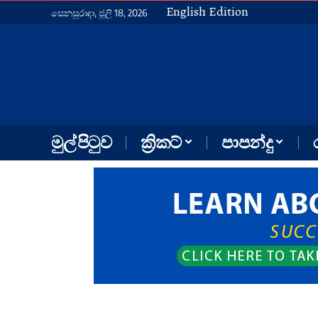
English Edition
සෙනසුරාදා, ජූලි 18, 2026
මුල් පිටුව
ක්‍රිකට්
පාපන්දු