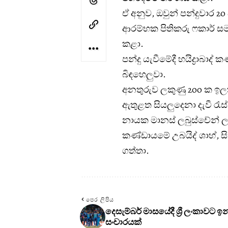
ඒ අනුව, ඔවුන් පන්දුවාර 20 
ආරම්භක පිතිකරු ෆකාර් සමාන
කළා.
පන්දු යැවීමේදී හයිද්‍රාබාද
බිඳහෙලුවා.
අනතුරුව ලකුණු 200 ක ඉලක්
ඇතුළත සියලුදෙනා දැවී රැස
නායක මානස් ලබුස්චේන් ලකුණ
කණ්ඩායමේ උබයිද් ශාහ්, සික
ගත්තා.
පෙර ලිපිය
දෙසැම්බර් මාසයේදී ශ්‍රී ලංකාවට ඉන
සංචාරයක්