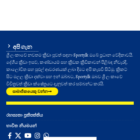
අපි ගැන
ශ්‍රී ලංකාවේ නවතම ක්‍රීඩා පුවත් සඳහා Sporty.lk ඔබේ ප්‍රධාන වේදිකාවයි.
දේශීය ක්‍රීඩා ඉසව්, කණ්ඩායම් සහ ක්‍රීඩක ක්‍රීඩිකාවන් පිළිබඳ නිවැරදි,
කාලෝචිත සහ පුළුල් ආවරණයක් ලබා දීමට අපි කැපවී සිටිමු. ක්‍රිකට්
සිට මලල ක්‍රීඩා දක්වා සහ ඉන් ඔබ්බට, Sporty.lk ඔබව ශ්‍රී ලංකාවේ
විචිත්‍රවත් ක්‍රීඩා ක්ෂේත්‍රයට දැනුවත් කර සම්බන්ධ කරයි.
සාමාජිකයෙකු වන්න
රහස්‍යතා ප්‍රතිපත්තිය
භාවිත නියමයන්