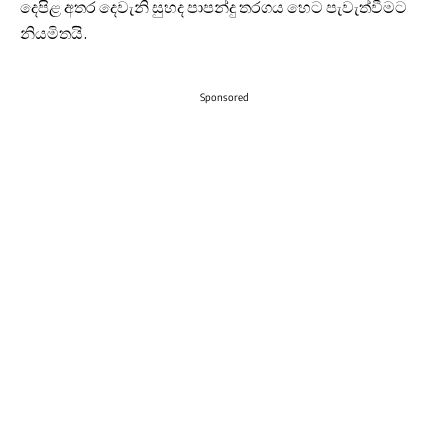
දෙපිළ අතර දෙවැනි සුහද පාපන්දු තරගය හෙට පැවැත්වීමට
නියමිතයි.
Sponsored