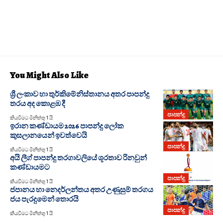
You Might Also Like
ශ්‍රී ලංකාව හා තුර්කිමේනිස්තානය අතර පාපන්දු
තරය අද කොළඹ දී
පාපන්දු
කියවීමට මිනිත්තු 1 යි
ඉරාන කණ්ඩායම 2026 පාපන්දු ලෝක
කුසලානයෙන් ඉවත්වෙයි
පාපන්දු
කියවීමට මිනිත්තු 1 යි
අයි ලීග් පාපන්දු තරගාවලියේ ශූරතාව රිනවුන්
කණ්ඩායමට
පාපන්දු
කියවීමට මිනිත්තු 1 යි
ජපානය හා නෙදර්ලන්තය අතර උණුසුම් තරගය
ජය පැරදුමෙන් තොරයි
පාපන්දු
කියවීමට මිනිත්තු 1 යි