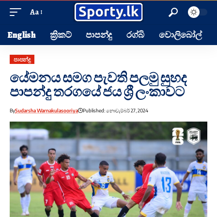
Aa
English
ක්‍රිකට්
පාපන්දු
රග්බි
වොලිබෝල්
පාපන්දු
යේමනය සමග පැවති පලමු සුහද
පාපන්දු තරගයේ ජය ශ්‍රී ලංකාවට
By
Sudarsha Warnakulasooriya
Published: නොවැම්බර් 27, 2024