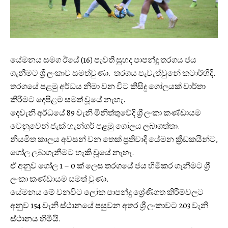
යේමනය සමග ඊයේ (16) පැවති සුහද පාපන්දු තරගය ජය
ගැනීමට ශ්‍රී ලංකාව සමත්වුණා. තරගය පැවැත්වුනේ කටාර්හිදි.
තරගයේ පළමු අර්ධය නිමා වන විට කිසිදු ගෝලයක් වාර්තා
කිරීමට දෙපිළම සමත් වූයේ නැහැ.
දෙවැනි අර්ධයේ 89 වැනි මිනිත්තුවේදි ශ්‍රී ලංකා කණ්ඩායම
වෙනුවෙන් ජැක් හැන්ගර් පළමු ගෝලය ලබාගත්තා.
නියමිත කාලය අවසන් වන තෙක් ප්‍රතිවාදි යේමන ක්‍රීඩකයින්ට,
ගෝල ලබාගැනීමට හැකි වූයේ නැහැ.
ඒ අනුව ගෝල 1 – 0 ක් ලෙස තරගයේ ජය හිමිකර ගැනීමට ශ්‍රී
ලංකා කණ්ඩායම සමත් වුණා.
යේමනය මේ වනවිට ලෝක පාපන්දු ශ්‍රේණිගත කිරීම්වලට
අනුව 154 වැනි ස්ථානයේ පසුවන අතර ශ්‍රී ලංකාවට 203 වැනි
ස්ථානය හිමියි.