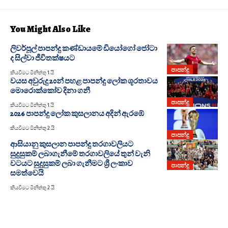
You Might Also Like
ලිවර්පූල් පාපන්දු කණ්ඩායමේ ඩියෝගෝ ජෝටා
ද සිල්වා ජීවිතක්ෂයට
පාපන්දු
කියවීමට මිනිත්තු 1 යි
වයස අවුරුදු 20න් පහළ පාපන්දු ලෝක ශූරතාවය
මොරොක්කෝව දිනා ගනී
පාපන්දු
කියවීමට මිනිත්තු 1 යි
2026 පාපන්දු ලෝක කුසලානය අදින් ඇරඹේ
කියවීමට මිනිත්තු 2 යි
පාපන්දු
ආසියානු කුසලාන පාපන්දු තරගාවලියට
සුදුසුකම් ලබාගැනීමේ තරගාවලියේ තුන් වැනි
වටයට සුදුසුකම් ලබා ගැනීමට ශ්‍රී ලංකාව
පාපන්දු
සමත්වෙයි
කියවීමට මිනිත්තු 2 යි