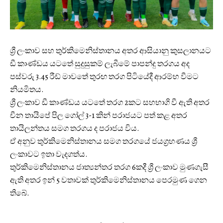
ශ්‍රී ලංකාව සහ තුර්කිමෙනිස්තානය අතර ආසියානු කුසලානයට
ඩී කාණ්ඩය යටතේ සුදුසුකම් ලැබීමේ පාපන්දු තරගය අද
පස්වරු 3.45 රීඩ් මාවතේ තුරඟ තරග පිටියේදී ආරම්භ වීමට
නියමිතය.
ශ්‍රී ලංකාව ඩී කාණ්ඩය යටතේ තරග 2කට සහභාගි වී ඇති අතර
චීන තායිපේ පිල ගෝල් 3-1 කින් පරාජයට පත් කළ අතර
තායිලන්තය සමග තරගය ද පරාජය විය.
ඒ අනුව තුර්කිමෙනිස්තානය සමග තරගයේ ජයග්‍රහණය ශ්‍රී
ලංකාවට ඉතා වැදගත්ය.
තුර්කිමෙනිස්තානය ජාත්‍යන්තර තරග 6කදී ශ්‍රී ලංකාව මුණගැසී
ඇති අතර ඉන් 5 වතාවක් තුර්කිමෙනිස්තානය පෙරමුණ ගෙන
තිබේ.