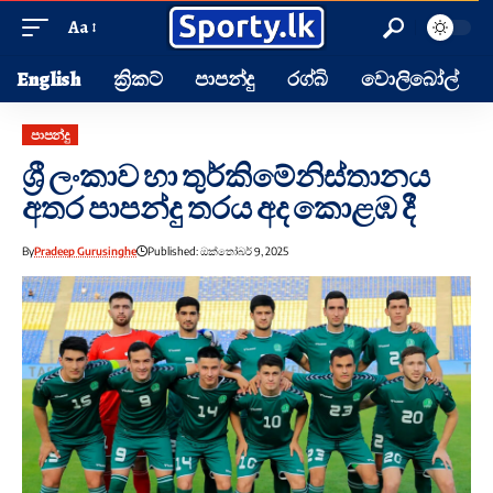
Aa
English
ක්‍රිකට්
පාපන්දු
රග්බි
වොලිබෝල්
පාපන්දු
ශ්‍රී ලංකාව හා තුර්කිමේනිස්තානය
අතර පාපන්දු තරය අද කොළඹ දී
By
Pradeep Gurusinghe
Published: ඔක්තෝබර් 9, 2025