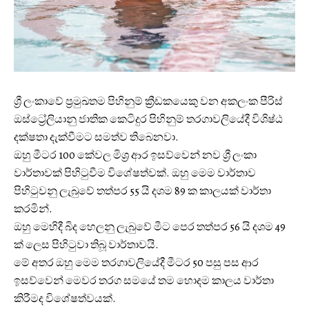
ශ්‍රී ලංකාවේ ප්‍රමුඛතම පිහිනුම් ක්‍රීඩකයෙකු වන අකලංක පීරිස්
ඔස්ට්‍රේලියානු ජාතික කෙටිදුර පිහිනුම් තරගාවලියේදී විශිෂ්ඨ
දක්ෂතා දැක්වීමට සමත්ව තිබෙනවා.
ඔහු මීටර 100 කේවල මිශ්‍ර ආර ඉසව්වෙන් නව ශ්‍රී ලංකා
වාර්තාවක් පිහිටුවීම විශේෂත්වක්. ඔහු මෙම වාර්තාව
පිහිටුවනු ලැබුවේ තත්පර 55 යි දශම 89 ක කාලයක් වාර්තා
කරමින්.
ඔහු මෙහිදී බිද හෙලනු ලැබුවේ මීට පෙර තත්පර 56 යි දශම 49
ක් ලෙස පිහිටුවා තිබූ වාර්තාවයි.
මේ අතර ඔහු මෙම තරගාවලියේදී මීටර 50 පසු පස ආර
ඉසව්වෙන් මෙවර තරග සමයේ තම හොදම කාලය වාර්තා
කිරීමද විශේෂත්වයක්.