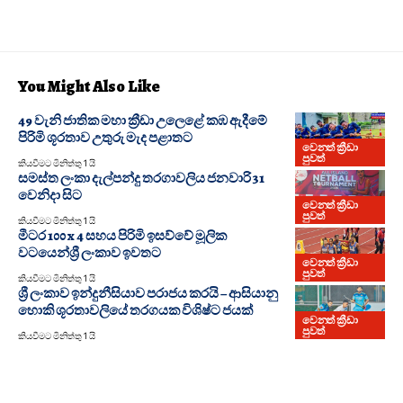
You Might Also Like
49 වැනි ජාතික මහා ක්‍රීඩා උලෙළේ කඹ ඇදීමේ
පිරිමි ශූරතාව උතුරු මැද පළාතට
වෙනත් ක්‍රීඩා
පුවත්
කියවීමට මිනිත්තු 1 යි
සමස්ත ලංකා දැල්පන්දු තරගාවලිය ජනවාරි 31
වෙනිදා සිට
වෙනත් ක්‍රීඩා
පුවත්
කියවීමට මිනිත්තු 1 යි
මීටර 100 x 4 සහය පිරිමි ඉසව්වේ මූලික
වටයෙන්ශ්‍රී ලංකාව ඉවතට
වෙනත් ක්‍රීඩා
පුවත්
කියවීමට මිනිත්තු 1 යි
ශ්‍රී ලංකාව ඉන්දුනීසියාව පරාජය කරයි – ආසියානු
හොකි ශූරතාවලියේ තරගයක විශිෂ්ට ජයක්
වෙනත් ක්‍රීඩා
පුවත්
කියවීමට මිනිත්තු 1 යි