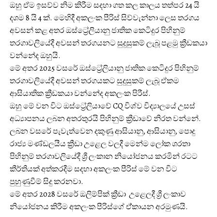
ඔහු ඒම ඉසව්ව නිම කිරීම සදහා ගත කල කාලය තත්පර 24 යි
දශම 8 යි 4 ක්. මෙහිදී අකලංක පීරිස් සිව්වැන්නා ලෙස තරගය
අවසන් කළ අතර ඔස්ට්‍රේලියානු ජාතික කෙටිදුර පිහිනුම්
තරගාවලියේදී අවසන් තරගයනට සුදුසුකම් ලැබූ පළමු ක්‍රීඩකයා
වන්නේද ඔහුයි.
මේ අතර 2025 වසරේ ඔස්ට්‍රේලියානු ජාතික කෙටිදුර පිහිනුම්
තරගාවලියේදී අවසන් තරගයකට සුදුසුකම් ලැබූ ඒකම
ආසියාතික ක්‍රීඩකයා වන්නේද අකලංක පිරීස්.
ඔහු මේ වන විට ඔස්ට්‍රේලියාවේ CQ විශ්ව විද්‍යාලයේ උසස්
අධ්‍යාපනය ලබන අතරතුරයි පිහිනුම් ක්‍රීඩාවේ නිරත වන්නේ.
ලබන වසරේ පැවැත්වෙන දකුණු ආසියානු, ආසියානු, පොදු
රාජ්‍ය මණ්ඩලයීය ක්‍රීඩා උළෙල වලදී මෙන්ම ලෝක ශරතා
පිහිනුම් තරගාවලියේදී ශ්‍රී ලංකාන නියෝජනය කරමින් රටට
කීර්තියක් අත්කරදීම සදහා අකලංක පීරිස් මේ වන විට
පුහුණුවීම් සිදු කරනවා.
මේ අතර 2028 වසරේ ඔලිම්පික් ක්‍රීඩා උළෙලදී ශ්‍රී ලංකාව
නියෝජනය කිරීම අකලංක පීරිස්ගේ ඒ්කායන අරමුණයි.