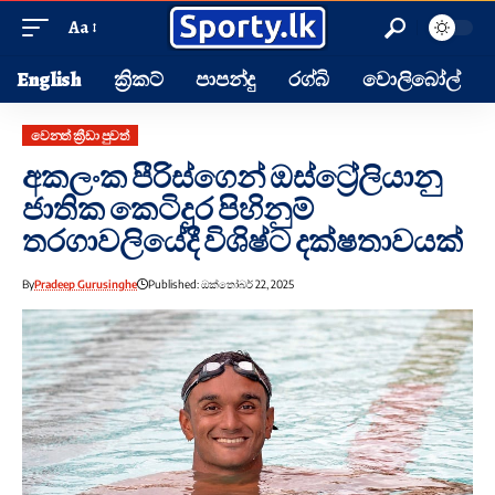
Aa
English
ක්‍රිකට්
පාපන්දු
රග්බි
වොලිබෝල්
වෙනත් ක්‍රීඩා පුවත්
අකලංක පීරිස්ගෙන් ඔස්ට්‍රේලියානු
ජාතික කෙටිදුර පිහිනුම්
තරගාවලියේදී විශිෂ්ට දක්ෂතාවයක්
By
Pradeep Gurusinghe
Published: ඔක්තෝබර් 22, 2025