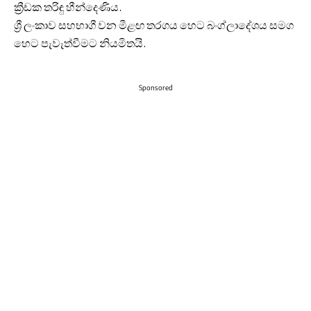
ක්‍රීඩක තරිඳු හීන්දෙණිය.
ශ්‍රී ලංකාව සහභාගී වන මීළඟ තරගය හෙට බංග්ලා‍දේශය සමග
හෙට පැවැත්වීමට නියමිතයි.
Sponsored