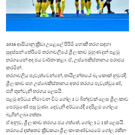
2026 ආසියානු ක්‍රීඩා උළෙලේ පිරිමි හොකී තරග සඳහා
සුදුස්සන් තේරීමේ තරගාවලියේ ශ්‍රී ලංකාව මුහුණ දුන් පළමු
තරගයෙන් අද ජය වාර්තා කළා. ඒ, උස්බෙකිස්තානය පරාජය
කරමින්.
තරගාවලිය පැවැත්වෙන්නේ, තායිලන්තයේ බැං‍කොක් නුවරදී.
ශ්‍රී ලංකාව සහ උස්බෙකිස්තානය අතර තරගය පැවැත්වුණේ,
එහි තුන්වැනි තරගය ලෙසයි.
පළමු අර්ධය නිමා වන විට ගෝල 2 ට බින්දුවක් ලෙස ශ්‍රී ලංකාව
පෙරමුණේ පසු වුණා. දෙවැනි අර්ධයේදී දෙපිළම ගෝලය
බැගින් ලබා ගත්තා. ‍
ඒ අනුව, ශ්‍රී ලංකාව තරගය ජය ගත්තේ, ගෝල 3 ට 1 ක් ලෙසයි.
තරගයේ දක්ෂතම ක්‍රීඩකයා ශ්‍රී ලංකා කණ්ඩායමේ ගෝල රකින