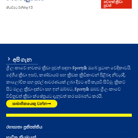
වෙනත් ක්‍රීඩා
පුවත්
කියවීමට මිනිත්තු 1 යි
අපි ගැන
ශ්‍රී ලංකාවේ නවතම ක්‍රීඩා පුවත් සඳහා Sporty.lk ඔබේ ප්‍රධාන වේදිකාවයි.
දේශීය ක්‍රීඩා ඉසව්, කණ්ඩායම් සහ ක්‍රීඩක ක්‍රීඩිකාවන් පිළිබඳ නිවැරදි,
කාලෝචිත සහ පුළුල් ආවරණයක් ලබා දීමට අපි කැපවී සිටිමු. ක්‍රිකට්
සිට මලල ක්‍රීඩා දක්වා සහ ඉන් ඔබ්බට, Sporty.lk ඔබව ශ්‍රී ලංකාවේ
විචිත්‍රවත් ක්‍රීඩා ක්ෂේත්‍රයට දැනුවත් කර සම්බන්ධ කරයි.
සාමාජිකයෙකු වන්න
රහස්‍යතා ප්‍රතිපත්තිය
භාවිත නියමයන්