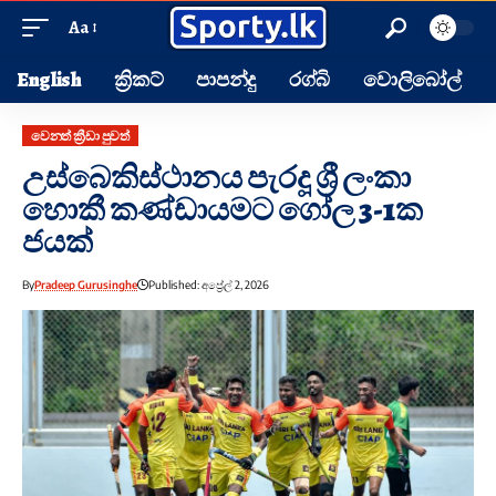
Aa
English
ක්‍රිකට්
පාපන්දු
රග්බි
වොලිබෝල්
වෙනත් ක්‍රීඩා පුවත්
උස්බෙකිස්ථානය පැරදූ ශ්‍රී ලංකා
හොකී කණ්ඩායමට ගෝල 3-1ක
ජයක්
By
Pradeep Gurusinghe
Published: අප්‍රේල් 2, 2026