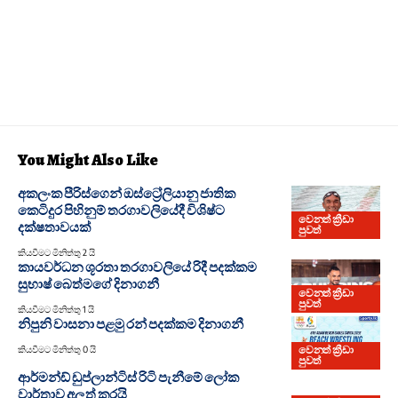
You Might Also Like
අකලංක පීරිස්ගෙන් ඔස්ට්‍රේලියානු ජාතික
කෙටිදුර පිහිනුම් තරගාවලියේදී විශිෂ්ට
වෙනත් ක්‍රීඩා
දක්ෂතාවයක්
පුවත්
කියවීමට මිනිත්තු 2 යි
කායවර්ධන ශූරතා තරගාවලියේ රිදී පදක්කම
සුභාෂ් බෙත්මගේ දිනාගනී
වෙනත් ක්‍රීඩා
පුවත්
කියවීමට මිනිත්තු 1 යි
නිපුනි වාසනා පළමු රන් පදක්කම දිනාගනී
වෙනත් ක්‍රීඩා
කියවීමට මිනිත්තු 0 යි
පුවත්
ආර්මන්ඩ් ඩුප්ලාන්ටිස් රිටි පැනීමේ ලෝක
වාර්තාව අලුත් කරයි