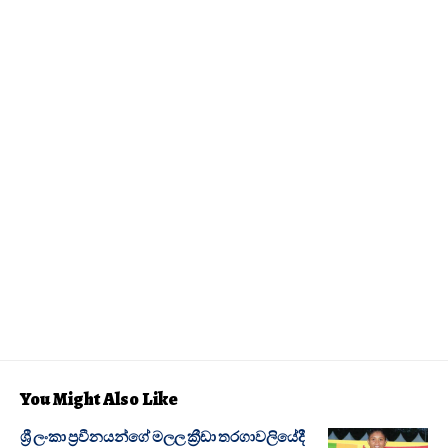
You Might Also Like
ශ්‍රී ලංකා ප්‍රවීනයන්ගේ මලල ක්‍රීඩා තරගාවලියේදී