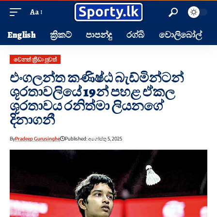
Aa
English
ක්‍රිකට්
පාපන්දු
රග්බි
වොලිබෝල්
වෙනත් ක්‍රීඩා පුවත්
එංගලන්ත කණිෂ්ඨ බැඩ්මින්ටන්
ශූරතාවලියේ 19න් පහළ ඒකල
ශූරතාවය රනිත්මා ලියනගේ
දිනාගනී
By
Pradeep Gurusinghe
Published: අගෝස්තු 5, 2025