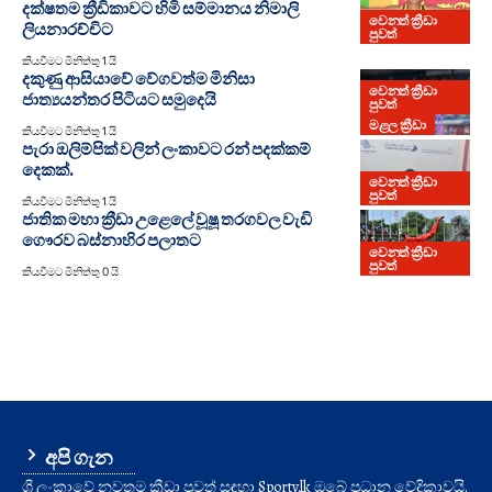
දක්ෂතම ක්‍රීඩිකාවට හිමි සම්මානය නිමාලි
වෙනත් ක්‍රීඩා
ලියනාරච්චිට
පුවත්
කියවීමට මිනිත්තු 1 යි
දකුණු ආසියාවේ වේගවත්ම මිනිසා
වෙනත් ක්‍රීඩා
ජාත්‍යයන්තර පිටියට සමුදෙයි
පුවත්
මළල ක්‍රීඩා
කියවීමට මිනිත්තු 1 යි
පැරා ඔලිම්පික් වලින් ලංකාවට රන් පදක්කම්
දෙකක්.
වෙනත් ක්‍රීඩා
පුවත්
කියවීමට මිනිත්තු 1 යි
ජාතික මහා ක්‍රීඩා උළෙලේ වූෂූ තරගවල වැඩි
ගෞරව බස්නාහිර පලාතට
වෙනත් ක්‍රීඩා
පුවත්
කියවීමට මිනිත්තු 0 යි
අපි ගැන
ශ්‍රී ලංකාවේ නවතම ක්‍රීඩා පුවත් සඳහා Sporty.lk ඔබේ ප්‍රධාන වේදිකාවයි.