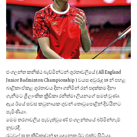
එංගලන්ත කනිෂ්ඨ බැඩ්මින්ටන් ශූරතාවලියේ ( All England
Junior Badminton Championship ) වයස අවුරුදු 19 න් පහළ
බාළිකා ඒකළ ශූරතාවය දිනා ගනිමින් රන් පදක්කම දිනා
ගැනීමට ශ්‍රී ලාංකික ක්‍රීඩිකා රනිත්මා ලියනගේ සමත් වුණා.
ඇය ඊයේ සවස කටුනායක ගුවන් තොටුපොළින් දිවයිනට
පැමිණියා.
මෙම තරගාවලිය පැවැත්වුණේ එංගලන්තයේ බර්මින්හැම්
නුවරදී.
රටවල් 13 ක ක්‍රීඩිකාවන් 57 දෙනෙකු ඊට එක්ව සිටියා.