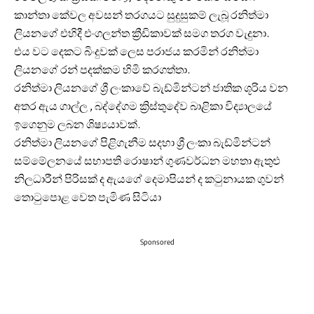
කාන්තා කේවල අවසන් තරගයට සුදුසුකම් ලැබූ රනිත්මා
ලියනගේ එහිදී එංගලන්ත ක්‍රීඩිකාවක් සමග තරග වැදුනා.
එය වට දෙකට බිංදුවක් ලෙස පරාජය කරමින් රනිත්මා
ලියනගේ රන් පදක්කම හිමි කරගත්තා.
රනිත්මා ලියනගේ ශ්‍රී ලංකාවේ බැඩ්මින්ටන් ජාතික ශූරිය වන
අතර ඇය ගාල්ල , බද්දේගම ක්‍රිස්තුදේව බාළිකා විද්‍යාලයේ
ඉගෙනුම ලබන ශිෂ්‍යයාවක්.
රනිත්මා ලියනගේ පිළිගැනීම සදහා ශ්‍රී ලංකා බැඩ්මින්ටන්
සම්මේලනයේ සභාපති රොෂාන් ගුණවර්ධන මහතා ඇතුළු
නිලධාරීන් පිරිසක් ද ඇයගේ දෙමාපියන් ද කටුනායක ගුවන්
තොටුපොළ වෙත පැමිණ සිටියා
Sponsored