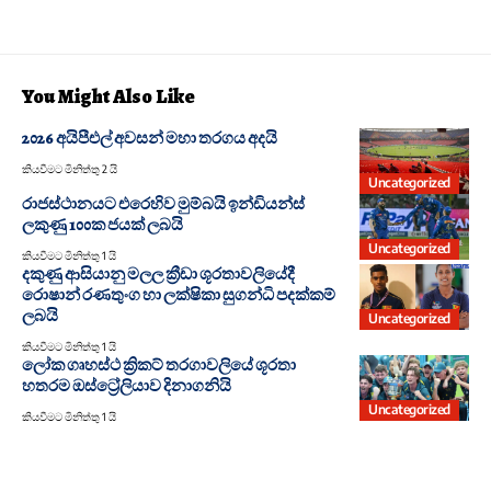
You Might Also Like
2026 අයිපීඑල් අවසන් මහා තරගය අදයි
කියවීමට මිනිත්තු 2 යි
Uncategorized
රාජස්ථානයට එරෙහිව මුම්බයි ඉන්ඩියන්ස්
ලකුණු 100ක ජයක් ලබයි
Uncategorized
කියවීමට මිනිත්තු 1 යි
දකුණු ආසියානු මලල ක්‍රීඩා ශූරතාවලියේදී
රොෂාන් රණතුංග හා ලක්ෂිකා සුගන්ධි පදක්කම්
ලබයි
Uncategorized
කියවීමට මිනිත්තු 1 යි
ලෝක ගෘහස්ථ ක්‍රිකට් තරගාවලියේ ශූරතා
හතරම ඔස්ට්‍රේලියාව දිනාගනියි
Uncategorized
කියවීමට මිනිත්තු 1 යි