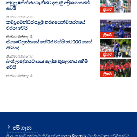
කඩුලු 8කින් ජයගැනීමට දකුණු අප්‍රිකාව සමත්
වෙයි
ක්‍රිකට්
කියවීමට මිනිත්තු 1 යි
කමිදු මෙන්ඩිස් පළමු තරගයෙන්ම තරගයේ
වීරයා වෙයි
ක්‍රිකට්
කියවීමට මිනිත්තු 1 යි
ස්කොට්ලන්තයේ ජෝර්ජ් මන්සි හට ICC යෙන්
අවවාද
ක්‍රිකට්
කියවීමට මිනිත්තු 1 යි
බංග්ලාදේශයට 2026 ලෝක කුසලානය අහිමි
වෙයි
ක්‍රිකට්
කියවීමට මිනිත්තු 1 යි
අපි ගැන
ශ්‍රී ලංකාවේ නවතම ක්‍රීඩා පුවත් සඳහා Sporty.lk ඔබේ ප්‍රධාන වේදිකාවයි.