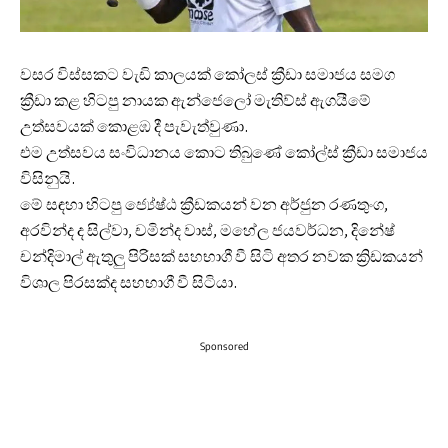
වසර විස්සකට වැඩි කාලයක් කෝලස් ක්‍රීඩා සමාජය සමග
ක්‍රීඩා කළ හිටපු නායක ඇන්ජෙලෝ මැතිව්ස් ඇගයීමේ
උත්සවයක් කොළඹ දී පැවැත්වුණා.
එම උත්සවය සංවිධානය කොට තිබුණේ කෝල්ස් ක්‍රීඩා සමාජය
විසිනුයි.
මේ සඳහා හිටපු ජ්‍යේෂ්ඨ ක්‍රීඩකයන් වන අර්ජුන රණතුංග,
අරවින්ද ද සිල්වා, චමින්ද වාස්, මහේල ජයවර්ධන, දිනේෂ්
චන්දිමාල් ඇතුලු පිරිසක් සහභාගී වී සිටි අතර නවක ක්‍රිඩකයන්
විශාල පිරසක්ද සහභාගී වී සිටියා.
Sponsored