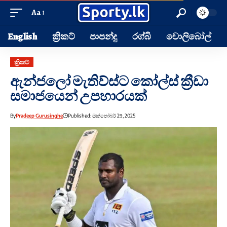
Aa
English
ක්‍රිකට්
පාපන්දු
රග්බි
වොලිබෝල්
ක්‍රිකට්
ඇන්ජලෝ මැතිව්ස්‍ට කෝල්ස් ක්‍රීඩා
සමාජයෙන් උපහාරයක්
By
Pradeep Gurusinghe
Published: ඔක්තෝබර් 29, 2025