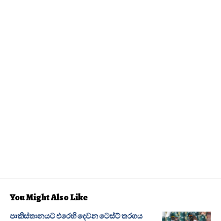
You Might Also Like
පාකිස්තානයට එරෙහි දෙවන ටෙස්ට් තරගය