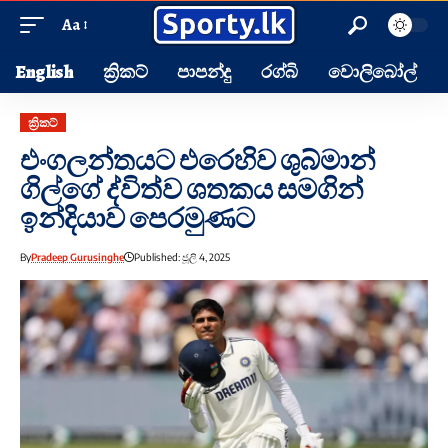
Aa
English
ක්‍රිකට්
පාපන්දු
රග්බි
වොලිබෝල්
ක්‍රිකට්
එංගලන්තයට එරෙහිව ශුබ්මාන්
ගිල්ගේ ද්විත්ව ශතකය සමගින්
ඉන්දියාව පෙරමුණට
By
Pradeep Gurusinghe
Published: ජූලි 4, 2025