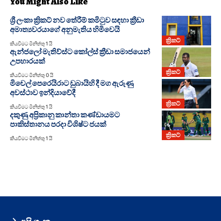
You Might Also Like
ශ්‍රී ලංකා ක්‍රිකට් නව තේරීම් කමිටුව සඳහා ක්‍රීඩා
අමාත්‍යවරයාගේ අනුමැතිය හිමිවෙයි
ක්‍රිකට්
කියවීමට මිනිත්තු 1 යි
ඇන්ජලෝ මැතිව්ස්‍ට කෝල්ස් ක්‍රීඩා සමාජයෙන්
උපහාරයක්
ක්‍රිකට්
කියවීමට මිනිත්තු 0 යි
මිචෙල් පෙරෙයිරාට ඩුබායිහි දී මග ඇරුණු
අවස්ථාව ඉන්දියාවේදී
ක්‍රිකට්
කියවීමට මිනිත්තු 1 යි
දකුණු අප්‍රිකානු කාන්තා කණ්ඩායමට
පාකිස්තානය පරදා විශිෂ්ට ජයක්
ක්‍රිකට්
කියවීමට මිනිත්තු 1 යි