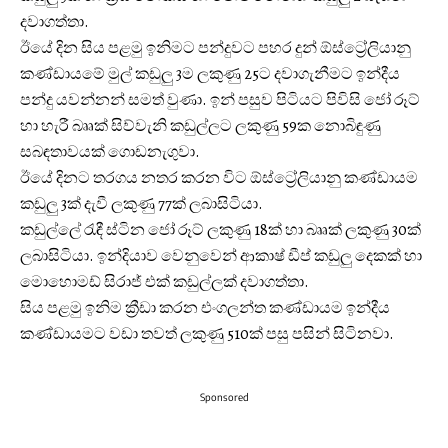
දවාගත්තා.
ඊයේ දින සිය පළමු ඉනිමට පන්දුවට පහර දුන් ඕස්ට්‍රේලියානු
කණ්ඩායමේ මුල් කඩුලු 3ම ලකුණු 25ට දවාගැනීමට ඉන්දීය
පන්දු යවන්නන් සමත් වුණා. ඉන් පසුව පිටියට පිවිසි ජෝ රූට්
හා හැරී බෲක් සිව්වැනි කඩුල්ලට ලකුණු 59ක නොබිඳුණු
සබඳතාවයක් ගොඩනැගුවා.
ඊයේ දිනට තරගය නතර කරන විට ඕස්ට්‍රේලියානු කණ්ඩායම
කඩුලු 3ක් දැවී ලකුණු 77ක් ලබාසිටියා.
කඩුල්ලේ රැඳී ස්ටින ජෝ රූට් ලකුණු 18ක් හා බෲක් ලකුණු 30ක්
ලබාසිටියා. ඉන්දියාව වෙනුවෙන් ආකාෂ් ඩීප් කඩුලු දෙකක් හා
මොහොමඩ් සිරාජ් එක් කඩුල්ලක් දවාගත්තා.
සිය පළමු ඉනිම ක්‍රීඩා කරන එංගලන්ත කණ්ඩායම ඉන්දීය
කණ්ඩායමට වඩා තවත් ලකුණු 510ක් පසු පසින් සිටිනවා.
Sponsored