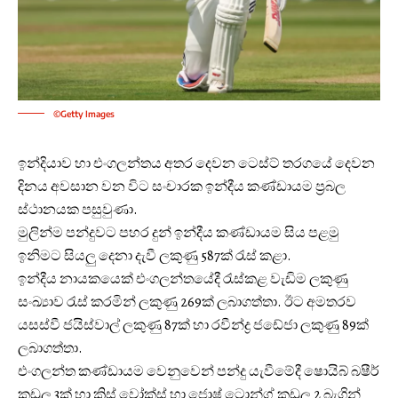
©Getty Images
ඉන්දියාව හා එංගලන්තය අතර දෙවන ටෙස්ට් තරගයේ දෙවන
දිනය අවසාන වන විට සංචාරක ඉන්දීය කණ්ඩායම ප්‍රබල
ස්ථානයක පසුවුණා.
මුලින්ම පන්දුවට පහර දුන් ඉන්දීය කණ්ඩායම සිය පළමු
ඉනිමට සියලු දෙනා දැවී ලකුණු 587ක් රැස් කළා.
ඉන්දීය නායකයෙක් එංගලන්තයේදී රැස්කළ වැඩිම ලකුණු
සංඛ්‍යාව රැස් කරමින් ලකුණු 269ක් ලබාගත්තා. ඊට අමතරව
යසස්වී ජයිස්වාල් ලකුණු 87ක් හා රවීන්ද්‍ර ජඩේජා ලකුණු 89ක්
ලබාගත්තා.
එංගලන්ත කණ්ඩායම වෙනුවෙන් පන්දු යැවීමේදී ෂොයිබ් බෂීර්
කඩුලු 3ක් හා ක්‍රිස් වෝක්ස් හා ජොෂ් ටොන්ග් කඩුලු 2 බැගින්