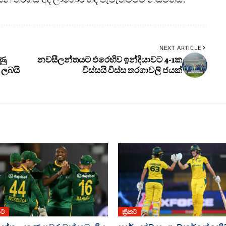
NEXT ARTICLE
ණු
නවසීලන්තයට එරෙහිව ඉන්දියාවට 4-1ක
් ලබයි
විස්සයි විස්ස තරගාවලි ජයක්
කට්
ක්‍රිකට්