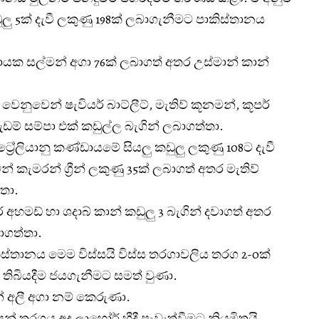
ු 5ක් දැවී ලකුණු 198ක් ලබාගැනීමට පාකිස්තානය
යක සල්මන් අගා 76ක් ලබාගත් අතර උස්මාන් කාන්
ාව වෙනුවෙන් ෂැවියර් බාට්ලීට්, මැතිව් කූනමන්, කූපර්
් සම්පා එක් කඩුල්ල බැගින් ලබාගත්තා.
ස්ට්‍රේලියානු කණ්ඩායමේ සියලු කඩුලු ලකුණු 108ට දැවී
න් කැමරන් ග්‍රීන් ලකුණු 35ක් ලබාගත් අතර මැතිව්
තා.
ර් අහමඩ් හා ශදාබ් කාන් කඩුලු 3 බැගින් දවාගත් අතර
වාගත්තා.
ස්තානය මෙම විස්සයි විස්ස තරගාවලිය තරග 2-0ක්
තිබියදීම ජයගැනීමට සමත් වුණා.
 අලී අගා නම් කෙරුණා.
් තරගය අද ලාහෝර් හීදී පැවැත්වීමට නියමිතයි.