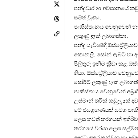
පන්දුවාර 20 අවසානයේ කඩුල
සමත් වුණා.
පාකිස්තානය වෙනුවෙන් නා
ලකුණු 53ක් ලබාගත්තා.
පන්දු යැවීමේදී ඕස්ට්‍රේලිය
කොනලි, සෝන් ඇබට් හා ඇඩම
පිලිතුරු ඉනිම ක්‍රීඩා කළ ඕ
ගියා. ඕස්ට්‍රේලියාව වෙනුවෙ
ෂෝර්ට් ලකුණු 27ක් ලබාගත්
පාකිස්තාය වෙනුවෙන් අබ්‍රා
උස්මාන් තරීක් කඩුලු 2ක් ද
මේ ජයග්‍රහණයත් සමග පාකි
ලෙස තවත් තරගයක් ඉතිරිව 
තරගයේ වීරයා ලෙස සල්මන්
දෙරට අතර තුන්වන හා අවසන