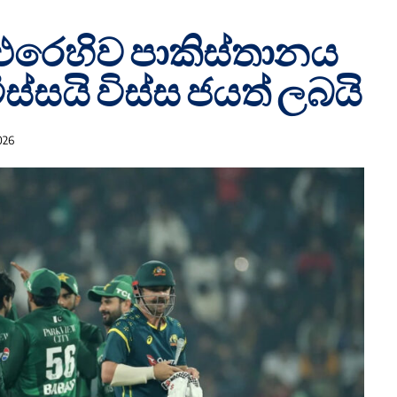
ට එරෙහිව පාකිස්තානය
ිස්සයි විස්ස ජයත් ලබයි
026