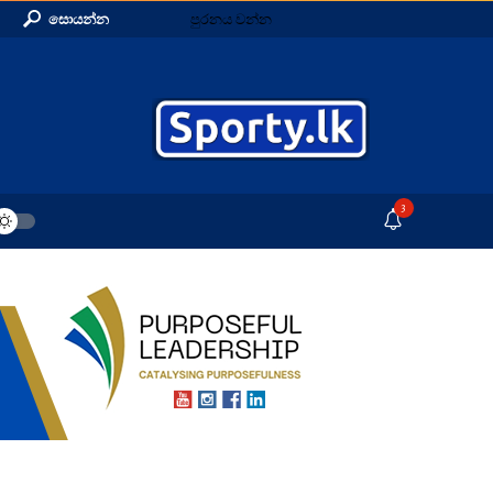
සොයන්න
පුරනය වන්න
3