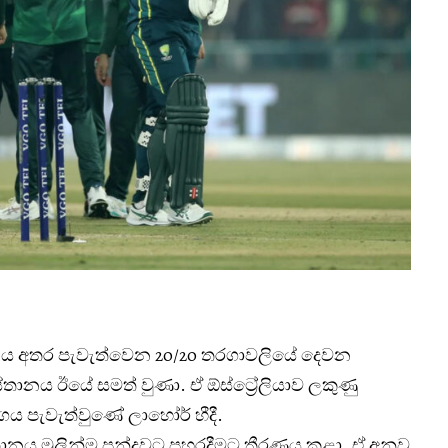
තානය අතර පැවැත්වෙන 20/20 තරගාවලියේ දෙවන
තානය ඊයේ සමත් වුණා. ඒ ඕස්ට්‍රේලියාව ලකුණු
ගය පැවැත්වුණේ ලාහෝර් හීදී.
්තානය මුලින්ම පන්දුවට පහරදීමට තීරණය කළා. ඒ අනුව