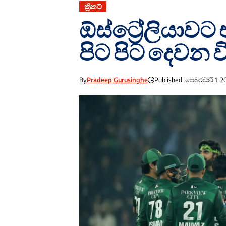
ක්‍රිකට්
ඕස්ට්‍රේලියාව
පිට පිට දෙවන ව
By
Pradeep Gurusinghe
Published: පෙබරවාරි 1, 2