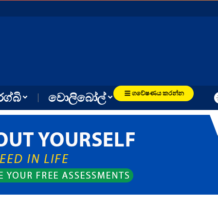
ගවේෂණය කරන්න
රග්බි
වොලිබෝල්