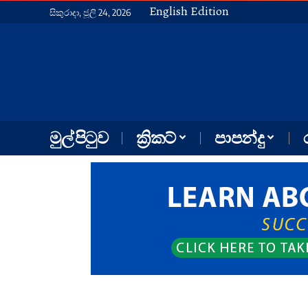
English Edition
සිකුරාදා, ජූලි 24, 2026
මුල් පිටුව
ක්‍රිකට්
පාපන්දු