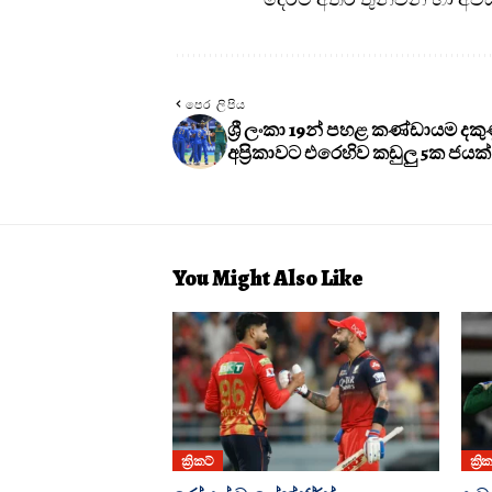
පෙර ලිපිය
ශ්‍රී ලංකා 19න් පහළ කණ්ඩායම දකු
අප්‍රිකාවට එරෙහිව කඩුලු 5ක ජයක
You Might Also Like
ක්‍රිකට්
ක්‍රි