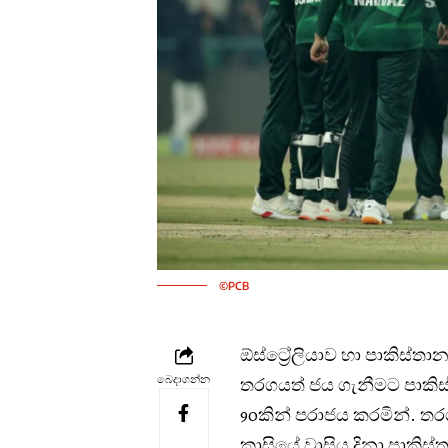
©PCB
ඕස්ට්‍රේලියාව හා පාකිස්
බෙදාගන්න
තරගයත් ජය ගැනීමට පාකිස්
90කින් පරාජය කරමින්. තර
කාසියේ වාසිය දිනා පාකිස