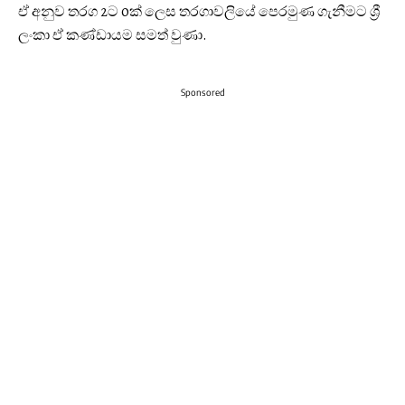
ඒ අනුව තරග 2ට 0ක් ලෙස තරගාවලියේ පෙරමුණ ගැනීමට ශ්‍රී
ලංකා ඒ කණ්ඩායම සමත් වුණා.
Sponsored