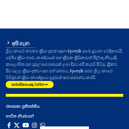
අපි ගැන
ශ්‍රී ලංකාවේ නවතම ක්‍රීඩා පුවත් සඳහා Sporty.lk ඔබේ ප්‍රධාන වේදිකාවයි.
දේශීය ක්‍රීඩා ඉසව්, කණ්ඩායම් සහ ක්‍රීඩක ක්‍රීඩිකාවන් පිළිබඳ නිවැරදි,
කාලෝචිත සහ පුළුල් ආවරණයක් ලබා දීමට අපි කැපවී සිටිමු. ක්‍රිකට්
සිට මලල ක්‍රීඩා දක්වා සහ ඉන් ඔබ්බට, Sporty.lk ඔබව ශ්‍රී ලංකාවේ
විචිත්‍රවත් ක්‍රීඩා ක්ෂේත්‍රයට දැනුවත් කර සම්බන්ධ කරයි.
සාමාජිකයෙකු වන්න
රහස්‍යතා ප්‍රතිපත්තිය
භාවිත නියමයන්