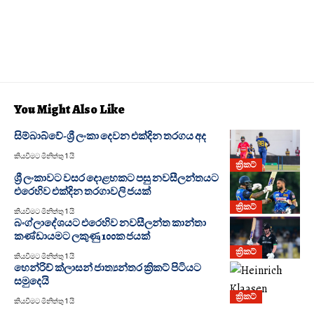
You Might Also Like
සිම්බාබ්වේ-ශ්‍රී ලංකා දෙවන එක්දින තරගය අද
කියවීමට මිනිත්තු 1 යි
ක්‍රිකට්
ශ්‍රී ලංකාවට වසර දොළහකට පසු නවසීලන්තයට
එරෙහිව එක්දින තරගාවලි ජයක්
ක්‍රිකට්
කියවීමට මිනිත්තු 1 යි
බංග්ලාදේශයට එරෙහිව නවසීලන්ත කාන්තා
කණ්ඩායමට ලකුණු 100ක ජයක්
ක්‍රිකට්
කියවීමට මිනිත්තු 1 යි
හෙන්රිච් ක්ලාසන් ජාත්‍යන්තර ක්‍රිකට් පිටියට
සමුදෙයි
ක්‍රිකට්
කියවීමට මිනිත්තු 1 යි