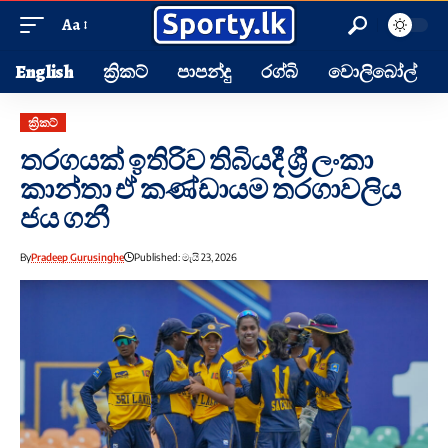
Aa
English
ක්‍රිකට්
පාපන්දු
රග්බි
වොලිබෝල්
ක්‍රිකට්
තරගයක් ඉතිරිව තිබියදී ශ්‍රී ලංකා
කාන්තා ඒ කණ්ඩායම තරගාවලිය
ජය ගනී
By
Pradeep Gurusinghe
Published: මැයි 23, 2026