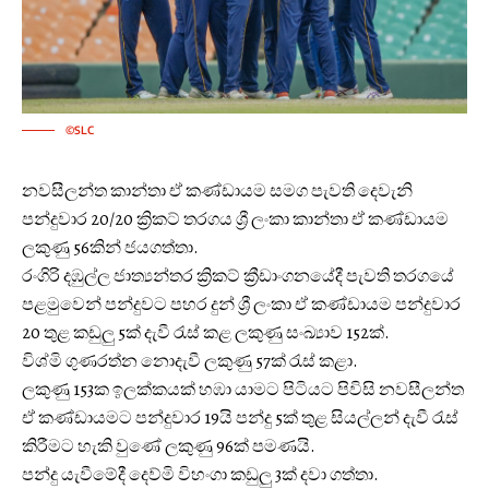
©SLC
නවසීලන්ත කාන්තා ඒ කණ්ඩායම සමග පැවති දෙවැනි
පන්දුවාර 20/20 ක්‍රිකට් තරගය ශ්‍රී ලංකා කාන්තා ඒ කණ්ඩායම
ලකුණු 56කින් ජයගත්තා.
රංගිරි දඹුල්ල ජාත්‍යන්තර ක්‍රිකට් ක්‍රීඩාංගනයේදී පැවති තරගයේ
පළමුවෙන් පන්දුවට පහර දුන් ශ්‍රී ලංකා ඒ කණ්ඩායම පන්දුවාර
20 තුළ කඩුලු 5ක් දැවී රැස් කළ ලකුණු සංඛ්‍යාව 152ක්.
විශ්මි ගුණරත්න නොදැවී ලකුණු 57ක් රැස් කළා.
ලකුණු 153ක ඉලක්කයක් හඹා යාමට පිටියට පිවිසි නවසීලන්ත
ඒ කණ්ඩායමට පන්දුවාර 19යි පන්දු 5ක් තුළ සියල්ලන් දැවී රැස්
කිරීමට හැකි වුණේ ලකුණු 96ක් පමණයි.
පන්දු යැවීමේදී දෙව්මි විහංගා කඩුලු 3ක් දවා ගත්තා.