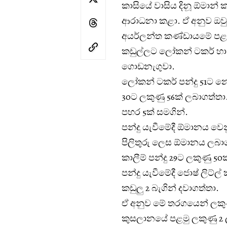
කාසියේ වාසිය දිනූ ඕමාන්
ආරාධනා කළා. ඒ අනුව ඔවුන
අයර්ලන්ත කණ්ඩායමේ පළමු 
කඩුල්ලට ලෝකන් ටකර් හා 
ගොඩනැගුවා.
ලෝකන් ටකර් පන්දු 51ට නො
30ට ලකුණු 56ක් ලබාගත්තා.
පහර 5ක් සමගින්.
පන්දු යැවීමේදී ඕමානය වෙන
පිලිතුරු ලෙස ඕමානය ලබාගත
කාලීම් පන්දු 29ට ලකුණු 50
පන්දු යැවීමේදී ජොෂ් ලිට්ල් 
කඩුලු 2 බැගින් දවාගත්තා.
ඒ අනුව මේ තරගයෙන් ලකු
කුසලානයේ පළමු ලකුණු 2 