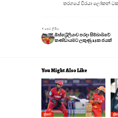
තරගයේ වීරයා ලෝකන් ටක
පෙර ලිපිය
ඕස්ට්‍රේලියාව පරදා සිම්බාබ්වේ
කණ්ඩායමට ලකුණු 23ක ජයක්
You Might Also Like
ක්‍රිකට්
ක්‍රි