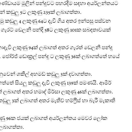
 කණ්ඩායම මුලින් පන්දුවට පහරදීම සඳහා අයර්ලන්තයට
් කඩුලු 5ට ලකුණු 235ක් ලබාගත්තා.
කඩුලු 4 ලකුණු 64ට දැවී ගිය අතර ඉන්පසු පස්වන
ගැරට් ඩෙලනි පන්දි 58ට ලකුණු 101ක සබඳතාවයක්
දැවී ලකුණු 94ක් ලබාගත් අතර ගැරත් ඩෙලනි පන්දු
 ජෝර්ජ් ඩොක්‍රල් පන්දු ට ලකුණු 36ක් ලබාගත්තේ හයේ
ුවෙන් ශකීල් අහමඩ් කඩුලු 3ක් දවාගත්තා.
්තේ සියලු කඩුලු දැවී ලකුණු 139ක් පමණයි. ආමීර්
ක් ලබාගත් අතර හමාද් මිර්සා ලකුණු 46ක් ලබාගත්තා.
කඩුලු 3ක් ලබාගත් අතර මැතිව් හම්ෆ්‍රීස් හා බැරී මැකාති
ණු 96ක ජයක් ලබාගත් අයර්ලන්තය මෙවර ලෝක
ලබාගත්තා.