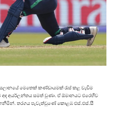
 කුසලානයේ මෙතෙක් කණ්ඩායමක් රැස් කළ වැඩිම
මට අද අයර්ලන්තය සමත් වුණා. ඒ ඕමානයට එරෙහිව
ාගනිමින්. තරගය පැවැත්වුණේ කොළඹ එස්.එස්.සී