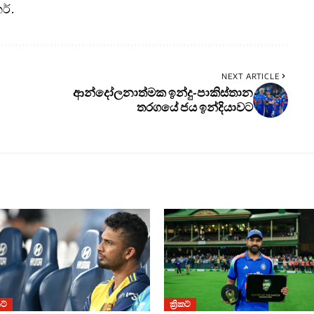
ර්.
NEXT ARTICLE
ආන්දෝලනාත්මක ඉන්දු-පාකිස්තාන
තරගයේ ජය ඉන්දියාවට
කට්
ක්‍රිකට්