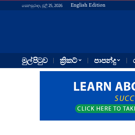
English Edition
සෙනසුරාදා, ජූලි 25, 2026
මුල් පිටුව
ක්‍රිකට්
පාපන්දු