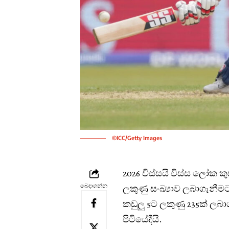
©ICC/Getty Images
2026 විස්සයි විස්ස ලෝක
බෙදාගන්න
ලකුණු සංඛ්‍යාව ලබාගැනී
කඩුලු 5ට ලකුණු 235ක් ලබ
පිටියේදීයි.