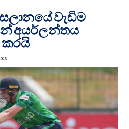
සලානයේ වැඩිම
ින් අයර්ලන්තය
 කරයි
2026