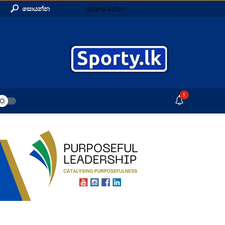
සොයන්න
පුරනය වන්න
5