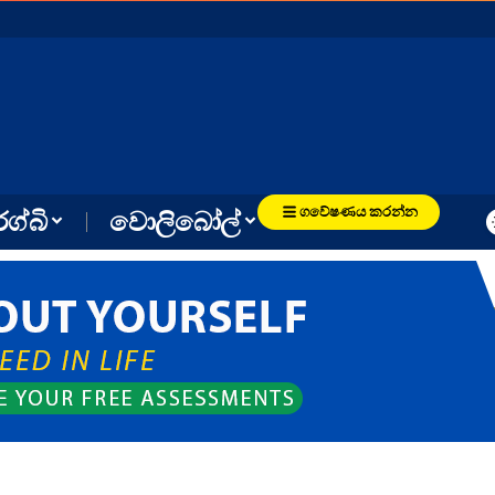
ගවේෂණය කරන්න
රග්බි
වොලිබෝල්