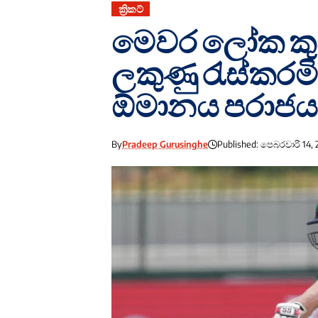
ක්‍රිකට්
මෙවර ලෝක කු
ලකුණු රැස්කරම
ඕමානය පරාජය
By
Pradeep Gurusinghe
Published: පෙබරවාරි 14, 