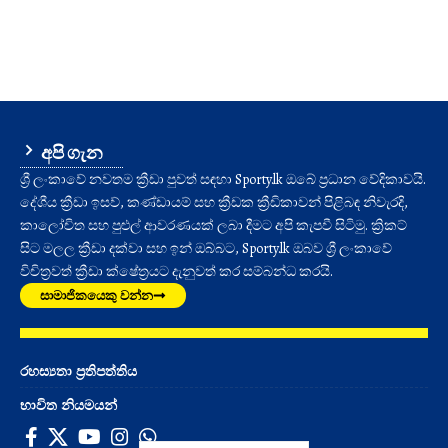
අපි ගැන
ශ්‍රී ලංකාවේ නවතම ක්‍රීඩා පුවත් සඳහා Sporty.lk ඔබේ ප්‍රධාන වේදිකාවයි.
දේශීය ක්‍රීඩා ඉසව්, කණ්ඩායම් සහ ක්‍රීඩක ක්‍රීඩිකාවන් පිළිබඳ නිවැරදි,
කාලෝචිත සහ පුළුල් ආවරණයක් ලබා දීමට අපි කැපවී සිටිමු. ක්‍රිකට්
සිට මලල ක්‍රීඩා දක්වා සහ ඉන් ඔබ්බට, Sporty.lk ඔබව ශ්‍රී ලංකාවේ
විචිත්‍රවත් ක්‍රීඩා ක්ෂේත්‍රයට දැනුවත් කර සම්බන්ධ කරයි.
සාමාජිකයෙකු වන්න
රහස්‍යතා ප්‍රතිපත්තිය
භාවිත නියමයන්