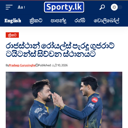
Aa
English
ක්‍රිකට්
පාපන්දු
රග්බි
වොලිබෝල්
ක්‍රිකට්
රාජස්ථාන් රෝයල්ස් පැරදූ ගුජරාට්
ටයිටන්ස් සිව්වන ස්ථානයට
By
Pradeep Gurusinghe
Published: මැයි 10, 2026