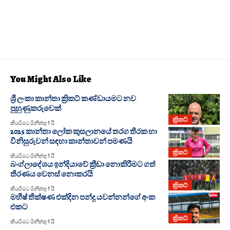
You Might Also Like
ශ්‍රී ලංකා කාන්තා ක්‍රිකට් කණ්ඩායමට නව
පුහුණුකරුවෙක්
ක්‍රිකට්
කියවීමට මිනිත්තු 1 යි
2025 කාන්තා ලෝක කුසලානයේ තරග තීරක හා
විනිසුරුවන් සඳහා කාන්තාවන් පමණයි
ක්‍රිකට්
කියවීමට මිනිත්තු 1 යි
බංග්ලාදේශය ඉන්දියාවේ ක්‍රීඩා නොකිරීමට ගත්
තීරණය වෙනස් නොකරයි
ක්‍රිකට්
කියවීමට මිනිත්තු 1 යි
මහීෂ් තීක්ෂණ එක්දින පන්දු යවන්නන්ගේ අංක
එකට
ක්‍රිකට්
කියවීමට මිනිත්තු 1 යි