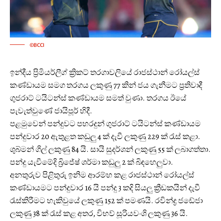
©BCCI
ඉන්දීය ප්‍රිමියර්ලීග් ක්‍රිකට් තරගාවලියේ රාජස්ථාන් රෝයල්ස්
කණ්ඩායම සමග තරගය ලකුණු 77 කින් ජය ගැනීමට ප්‍රතිවාදී
ගුජරාට් ටයිටන්ස් කණ්ඩායම සමත් වුණා. තරගය ඊයේ
පැවැත්වුණේ ජායිපූර් හිදී.
පළමුවෙන් පන්දුවට පහරදුන් ගුජරාට් ටයිටන්ස් කණ්ඩායම
පන්දුවාර 20 ඇතුළත කඩුලු 4 ක් දැවී ලකුණු 229 ක් රැස් කළා.
ශුබ්මන් ගිල් ලකුණු 84 යි. සායි සුදර්ශන් ලකුණු 55 ක් ලබාගත්තා.
පන්දු යැවීමේදි බ්‍රිජේෂ් ශර්මා කඩුලු 2 ක් බිඳහෙලුවා.
අනතුරුව පිළිතුරු ඉනිම ආරම්භ කළ රාජස්ථාන් රෝයල්ස්
කණ්ඩායමට පන්දුවාර 16 යි පන්දු 3 කදි සියලු ක්‍රීඩකයින් දැවී
රැස්කිරීමට හැකිවුයේ ලකුණු 152 ක් පමණයි. රවින්ද්‍ර ජඩේජා
ලකුණු 38 ක් රැස් කළ අතර, විභව් සූරියවංශි ලකුණු 36 යි.