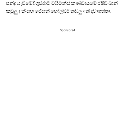
පන්දු යැවීමේදි ගුජරාට් ටයිටන්ස් කණ්ඩායමේ රෂිඩ් ඛාන්
කඩුලු 4 ක් සහ ජේසන් හෝල්ඩර් කඩුලු 3 ක් දවාගත්තා.
Sponsored