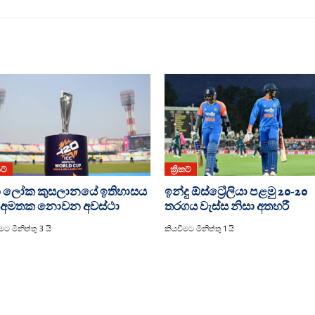
කට්
ක්‍රිකට්
0 ලෝක කුසලානයේ ඉතිහාසය
ඉන්දු ඕස්ට්‍රේලියා පළමු 20-20
 අමතක නොවන අවස්ථා
තරගය වැස්ස නිසා අතහරී
මට මිනිත්තු 3 යි
කියවීමට මිනිත්තු 1 යි