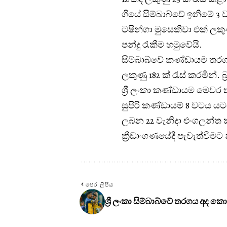
ගියේ සිම්බාබ්වේ ඉනිමේ 3 
ටෂින්ගා මුසෙකිවා එක් ලකු
පන්දු රැකීම හමුවේයි.
සිම්බාබ්වේ කණ්ඩායම තරගය ජ
ලකුණු 182 ක් රැස් කරමින්. 
ශ්‍රී ලංකා කණ්ඩායම මෙවර
සුපිරි කණ්ඩායම් 8 වටය ය
ලබන 22 වැනිදා එංගලන්ත 
ක්‍රීඩාංගණයේදී පැවැත්වීමට 
පෙර ලිපිය
ශ්‍රී ලංකා සිම්බාබ්වේ තරගය අද කො