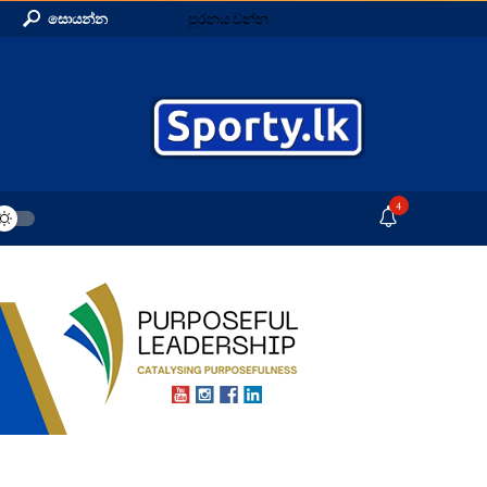
සොයන්න
පුරනය වන්න
4