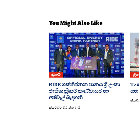
You Might Also Like
ක්‍රිකට්
ක්‍රි
RIDE ශක්තිජනක පානය ශ්‍රී ලංකා
T2
ජාතික ක්‍රිකට් කණ්ඩායම හා
සහ
අත්වැල් බැඳගනී
කියවී
කියවීමට මිනිත්තු 3 යි