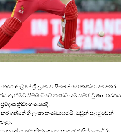
් තරගාවලියේ ශ්‍රී ලංකාව සිම්බාබ්වේ කණ්ඩායම් අතර
් ජය ගැනීමට සිම්බාබ්වේ කණ්ඩායම සමත් වුණා. තරගය
ේමදාස ක්‍රීඩාංගණයේදී.
කර ගත්තේ ශ්‍රී ලංකා කණ්ඩායමයි. ඔවුන් පළමුවෙන්
 කළා.
රම්භ කලේ පැතුම් නිස්සංක සහ කුසල් ජනිත් පෙරේරා.