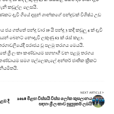
වැනි කඩුල්ල ලෙසයි.
ණකට දැවී ගියේ දසුන් ශාන්කගේ පන්දුවක් විශිෂ්ඨ උඩ
ය ගත්තේ පන්දු වාර 19 යි පන්දු 3 කදී කඩුලු 4 ක් දැවී
බ්‍රයන් බෙනට් නොදැවී ලකුණු 63 ක් රැස් කළා.
 තරගාවලියේදී පරාජය වූ පලමු තරගය මෙයයි.
ටතේ ශ්‍රී ලංකා කණ්ඩායම සහභාගී වන පළමු තරගය
කණ්ඩායම සමග පල්ලෙකැලේ අන්තර් ජාතික ක්‍රිකට්
නියමිතයි.
NEXT ARTICLE
2028 මීළඟ විස්සයි විස්ස ලෝක කුසලානය
ළඹ දී
සඳහා ශ්‍රී ලංකාව සුදුසුකම් ලබයි