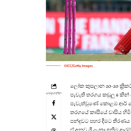
©ICC/Getty Images
ලෝක කුසලාන 20-20 ක්‍රිකට
බෙදාගන්න
පැවැති තරගය කඩුලු 6 කින
පැවැත්වුණේ කොළඹ ආර් ප්‍ර
තරගයේ කාසීයේ වාසිය හිමි 
පන්දුවට පහර දීමට තීරණය
ඒ අනුව ශ්‍රී ලංකා ඉනිම ආ