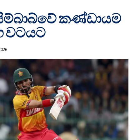
දූ සිම්බාබ්වේ කණ්ඩායම
ළඟ වටයට
2026