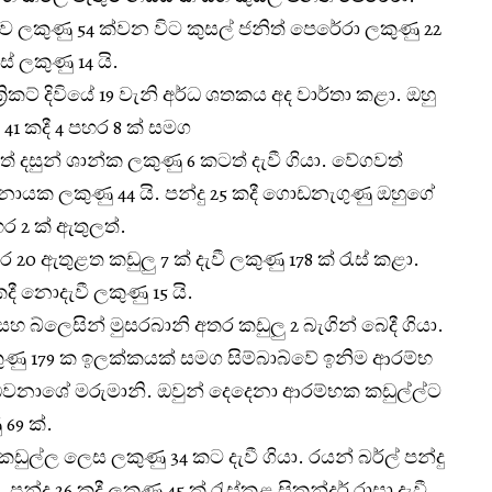
ලකුණු 54 ක්වන විට කුසල් ජනිත් පෙරේරා ලකුණු 22
ස් ලකුණු 14 යි.
්‍රිකට් දිවියේ 19 වැනි අර්ධ ශතකය අද වාර්තා කළා. ඔහු
 41 කදී 4 පහර 8 ක් සමග
ත් දසුන් ශාන්ක ලකුණු 6 කටත් දැවී ගියා. වේගවත්
ත්නායක ලකුණු 44 යි. පන්දු 25 කදී ගොඩනැගුණු ඔහුගේ
ර 2 ක් ඇතුලත්.
ාර 20 ඇතුළත කඩුලු 7 ක් දැවී ලකුණු 178 ක් රැස් කළා.
දී නොදැවී ලකුණු 15 යි.
එවන්ස් සහ බ්ලෙසින් මුසරබානි අතර කඩුලු 2 බැගින් බෙදී ගියා.
ණු 179 ක ඉලක්කයක් සමග සිම්බාබ්වේ ඉනිම ආරම්භ
ිවනාශේ මරුමානි. ඔවුන් ‌දෙදෙනා ආරම්භක කඩුල්ල්ට
69 ක්.
ුල්ල ලෙස ලකුණු 34 ක‌ට දැවී ගියා. රයන් බර්ල් පන්දු
. පන්දු 26 කදී ලකුණු 45 ක් රැස්කළ සිකන්දර් රාසා දැවී