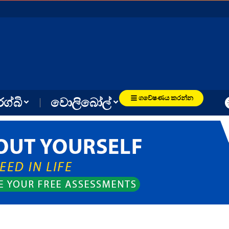
ගවේෂණය කරන්න
රග්බි
වොලිබෝල්