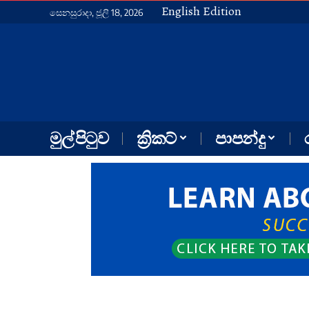
English Edition
සෙනසුරාදා, ජූලි 18, 2026
මුල් පිටුව
ක්‍රිකට්
පාපන්දු