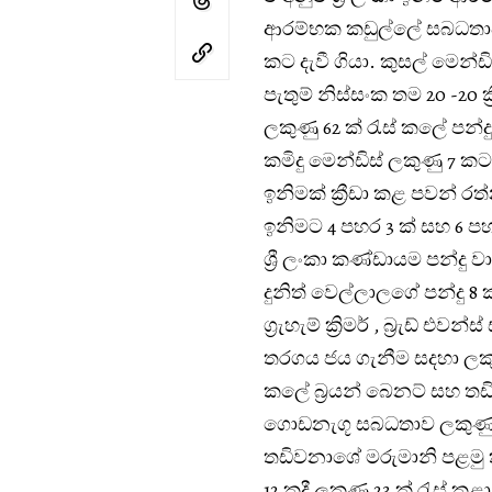
ආරම්භක කඩුල්ලේ සබධතාව 
ක‌ට දැවී ගියා. කුසල් මෙන්ඩි
පැතුම් නිස්සංක තම 20 -20 ක
ලකුණු 62 ක් රැස් කලේ පන්දු
කමිදු මෙන්ඩිස් ලකුණු 7 කට
ඉනිමක් ක්‍රීඩා කළ පවන් ර
ඉනිමට 4 පහර 3 ක් සහ 6 පහ
ශ්‍රී ලංකා කණ්ඩායම පන්දු ව
දුනිත් වෙල්ලාලගේ පන්දු 8 ක
ග්‍රැහැම් ක්‍රිමර් , බ්‍රැඩ් 
තරගය ජය ගැනීම සදහා ලකු
කලේ බ්‍රයන් බෙනට් සහ තඩ
ගොඩනැගූ සබධතාව ලකුණු 
තඩිවනාශේ මරුමානි පළමු කඩ
12 කදී ලකුණු 23 ක් රැස් කළා