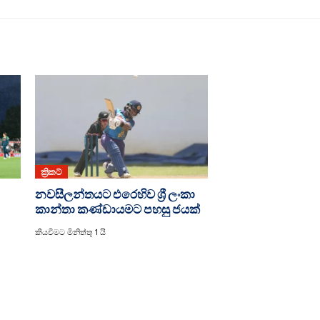
ක්‍රිකට්
නවසීලන්තයට එරෙහිව ශ්‍රී ලංකා
කාන්තා කණ්ඩායමට පහසු ජයක්
කියවීමට මිනිත්තු 1 යි