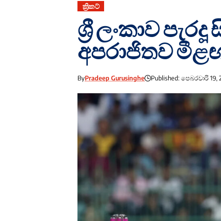
ක්‍රිකට්
ශ්‍රී ලංකාව පැර
අපරාජිතව මී
By
Pradeep Gurusinghe
Published: පෙබරවාරි 19, 