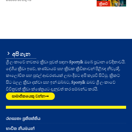
ක්‍රිකට්
අපි ගැන
ශ්‍රී ලංකාවේ නවතම ක්‍රීඩා පුවත් සඳහා Sporty.lk ඔබේ ප්‍රධාන වේදිකාවයි.
දේශීය ක්‍රීඩා ඉසව්, කණ්ඩායම් සහ ක්‍රීඩක ක්‍රීඩිකාවන් පිළිබඳ නිවැරදි,
කාලෝචිත සහ පුළුල් ආවරණයක් ලබා දීමට අපි කැපවී සිටිමු. ක්‍රිකට්
සිට මලල ක්‍රීඩා දක්වා සහ ඉන් ඔබ්බට, Sporty.lk ඔබව ශ්‍රී ලංකාවේ
විචිත්‍රවත් ක්‍රීඩා ක්ෂේත්‍රයට දැනුවත් කර සම්බන්ධ කරයි.
සාමාජිකයෙකු වන්න
රහස්‍යතා ප්‍රතිපත්තිය
භාවිත නියමයන්