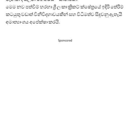
මෙම නව පත්වීම් හරහා ශ්‍රී ලංකා ක්‍රිකට් ක්ෂේත්‍රයේ ඉදිරි තේරීම්
කටයුතු වඩාත් විනිවිදභාවයකින් සහ විධිමත්ව සිදුවනු ඇතැයි
අමාත්‍යාංශය අපේක්ෂා කරයි.
Sponsored