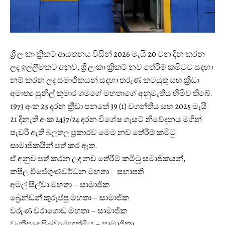
ශ්‍රී ලංකා ක්‍රිකට් ආයතනය විසින් 2026 මැයි 20 වන දින කරන
ලද ඉල්ලීමකට අනුව, ශ්‍රී ලංකා ක්‍රිකට් නව තේරීම් කමිටුව සඳහා
නම් කරන ලද සමාජිකයන් සඳහා තරුණ කටයුතු සහ ක්‍රීඩා
අමාත්‍ය සුනිල් කුමාර ගමගේ මහතාගේ අනුමැතිය හිමිව තිබේ.
1973 අංක 25 දරන ක්‍රීඩා පනතේ 39 (1) වගන්තිය සහ 2025 මැයි
21 දිනැති අංක 2437/24 දරන විශේෂ ගැසට් නිවේදනය මගින්
පැවරී ඇති බලතල ප්‍රකාරව මෙම නව තේරීම් කමිටු
සාමාජිකයින් පත් කර ඇත.
ඒ අනුව පත් කරන ලද නව තේරීම් කමිටු සමාජිකයන්,
කපිල විජේගුණවර්ධන මහතා – සභාපති
අමල් සිල්වා මහතා – සාමාජික
බ්‍රෙන්ඩන් කුරුප්පු මහතා – සාමාජික
වරුණ වරාගොඩ මහතා – සාමාජික
වැනීසා ද සිල්වා මහත්මිය – සාමාජිකා