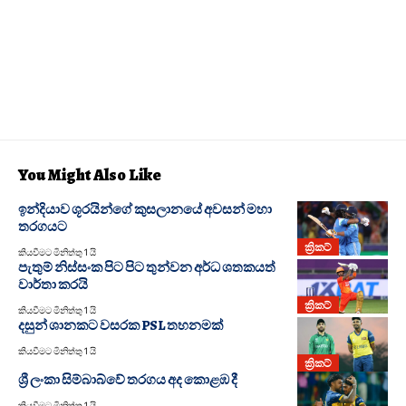
You Might Also Like
ඉන්දියාව ශූරයින්ගේ කුසලානයේ අවසන් මහා
තරගයට
ක්‍රිකට්
කියවීමට මිනිත්තු 1 යි
පැතුම් නිස්සංක පිට පිට තුන්වන අර්ධ ශතකයත්
වාර්තා කරයි
ක්‍රිකට්
කියවීමට මිනිත්තු 1 යි
දසුන් ශානකට වසරක PSL තහනමක්
කියවීමට මිනිත්තු 1 යි
ක්‍රිකට්
ශ්‍රී ලංකා සිම්බාබ්වේ තරගය අද කොළඹ දී
කියවීමට මිනිත්තු 1 යි