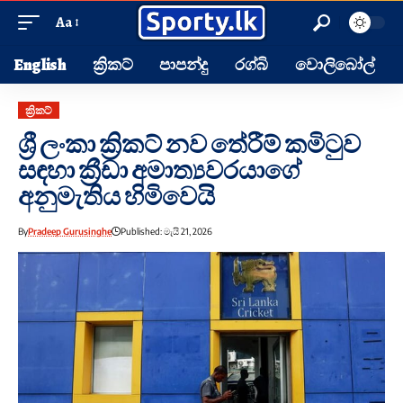
Aa
English
ක්‍රිකට්
පාපන්දු
රග්බි
වොලිබෝල්
ක්‍රිකට්
ශ්‍රී ලංකා ක්‍රිකට් නව තේරීම් කමිටුව
සඳහා ක්‍රීඩා අමාත්‍යවරයාගේ
අනුමැතිය හිමිවෙයි
By
Pradeep Gurusinghe
Published: මැයි 21, 2026