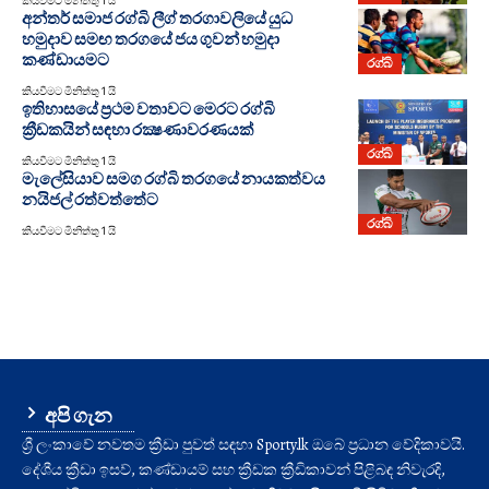
අන්තර් සමාජ රග්බි ලීග් තරගාවලියේ යුධ
හමුදාව සමඟ තරගයේ ජය ගුවන් හමුදා
කණ්ඩායමට
රග්බි
කියවීමට මිනිත්තු 1 යි
ඉතිහාසයේ ප්‍රථම වතාවට මෙරට රග්බි
ක්‍රීඩකයින් සඳහා රක්‍ෂණාවරණයක්
රග්බි
කියවීමට මිනිත්තු 1 යි
මැලේසියාව සමග රග්බි තරගයේ නායකත්වය
නයිජල් රත්වත්තේට
රග්බි
කියවීමට මිනිත්තු 1 යි
අපි ගැන
ශ්‍රී ලංකාවේ නවතම ක්‍රීඩා පුවත් සඳහා Sporty.lk ඔබේ ප්‍රධාන වේදිකාවයි.
දේශීය ක්‍රීඩා ඉසව්, කණ්ඩායම් සහ ක්‍රීඩක ක්‍රීඩිකාවන් පිළිබඳ නිවැරදි,