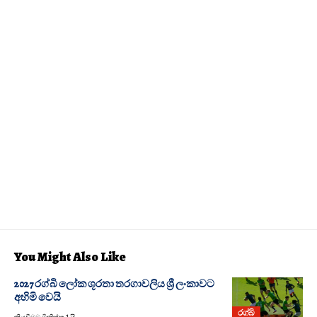
You Might Also Like
2027 රග්බි ලෝක ශූරතා තරගාවලිය ශ්‍රී ලංකාවට
අහිමි වෙයි
රග්බි
කියවීමට මිනිත්තු 1 යි