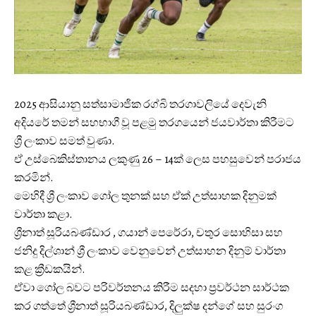
2025 ආසියානු සත්සාමාජික රග්බි තරගාවලියේ දෙවැනි
අදියරේ තමන් සහභාගී වූ පළමු තරගයෙන් ජයවාර්තා කිරීමට
ශ්‍රී ලංකාව සමත් වුණා.
ඒ උස්බෙකිස්තානය ලකුණු 26 – 14ක් ලෙස පහසුවෙන් පරාජය
කරමින්.
මෙහිදී ශ්‍රී ලංකාව ගෝල තුනක් සහ ඒක් උත්සාහක දිනුමක්
වාර්තා කළා.
ශ්‍රීනාත් සූරියබණ්ඩාර , ගයාන් පෙරේරා, චතුර සොහිසා සහ
ජනිදු දිල්ශාන් ශ්‍රී ලංකාව වෙනුවෙන් උත්සාහන දිනුම් වාර්තා
කළ ක්‍රීඩකයින්.
ඒවා ගෝල බවට පරිවර්තනය කිරීම සදහා ප්‍රවර්ථන සාර්ථක
කර ගත්තේ ශ්‍රීනාත් සූරියබණ්ඩාර, දිලුක්ෂ දන්ගේ සහ සුරංග