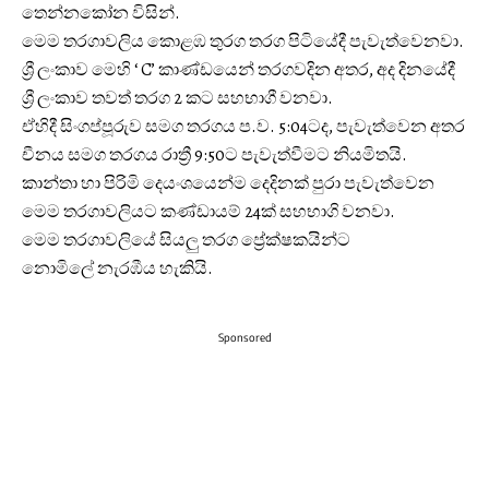
තෙන්නකෝන විසින්.
මෙම තරගාවලිය කොළඹ තුරග තරග පිටියේදී පැවැත්වෙනවා.
ශ්‍රී ලංකාව මෙහි ‘ C’ කාණ්ඩයෙන් තරගවදින අතර, අද දිනයේදී
ශ්‍රී ලංකාව තවත් තරග 2 කට සහභාගී වනවා.
ඒහිදී සිංගප්පූරුව සමග තරගය ප.ව. 5:04ටද, පැවැත්වෙන අතර
චීනය සමග තරගය රාත්‍රී 9:50ට පැවැත්වීමට නියමිතයි.
කාන්තා හා පිරිමි දෙයංශයෙන්ම දෙදිනක් පුරා පැවැත්වෙන
මෙම තරගාවලියට කණ්ඩායම් 24ක් සහභාගි වනවා.
මෙම තරගාවලියේ සියලු තරග ප්‍රේක්ෂකයින්ට
නොමිලේ නැරඹීය හැකියි.
Sponsored