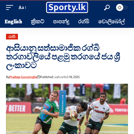
Aa
English
ක්‍රිකට්
පාපන්දු
රග්බි
වොලිබෝල්
රග්බි
ආසියානු සත්සාමාජික රග්බි
තරගාවලියේ පළමු තරගයේ ජය ශ්‍රී
ලංකාවට
By
Pradeep Gurusinghe
Published: ඔක්තෝබර් 18, 2025