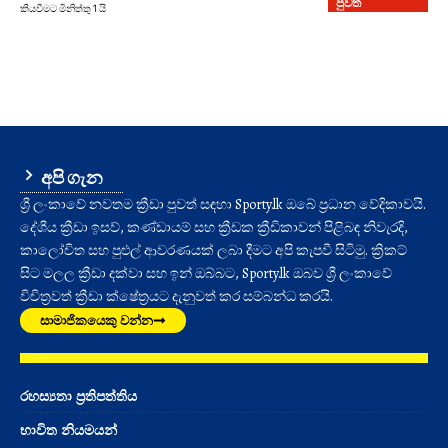
පුවත්
කියවීමට මිනිත්තු 1 යි
අපි ගැන
ශ්‍රී ලංකාවේ නවතම ක්‍රීඩා පුවත් සඳහා Sporty.lk ඔබේ ප්‍රධාන වේදිකාවයි.
දේශීය ක්‍රීඩා ඉසව්, කණ්ඩායම් සහ ක්‍රීඩක ක්‍රීඩිකාවන් පිළිබඳ නිවැරදි,
කාලෝචිත සහ පුළුල් ආවරණයක් ලබා දීමට අපි කැපවී සිටිමු. ක්‍රිකට්
සිට මලල ක්‍රීඩා දක්වා සහ ඉන් ඔබ්බට, Sporty.lk ඔබව ශ්‍රී ලංකාවේ
විචිත්‍රවත් ක්‍රීඩා ක්ෂේත්‍රයට දැනුවත් කර සම්බන්ධ කරයි.
සාමාජිකයෙකු වන්න
රහස්‍යතා ප්‍රතිපත්තිය
භාවිත නියමයන්