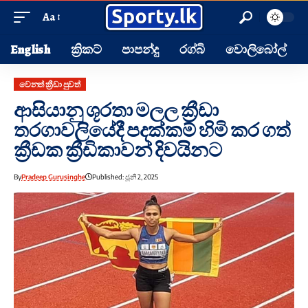
Aa
English
ක්‍රිකට්
පාපන්දු
රග්බි
වොලිබෝල්
වෙනත් ක්‍රීඩා පුවත්
ආසියානු ශූරතා මලල ක්‍රීඩා
තරගාවලියේදී පදක්කම් හිමි කර ගත්
ක්‍රීඩක ක්‍රීඩිකාවන් දිවයිනට
By
Pradeep Gurusinghe
Published: ජූනි 2, 2025