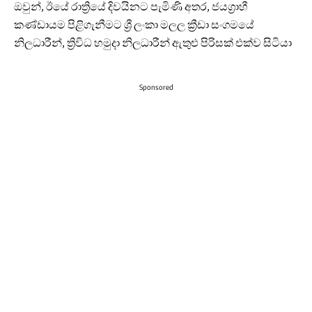
ඔවුන්, ඊයේ රාත්‍රියේ දිවයිනට පැමිණි අතර, ජයග්‍රාහී
කණ්ඩායම පිළිගැනීමට ශ්‍රී ලංකා මලල ක්‍රීඩා සංගමයේ
නිලධාරීන්, ත්‍රිවිධ හමුදා නිලධාරීන් ඇතුළු පිරිසක් එක්ව සිටියා
Sponsored