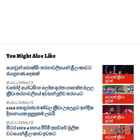
You Might Also Like
යොවුන් බොක්සිං තරගාවලියෙන් ශ්‍රී ලංකාවට
ජයග්‍රහණ දෙකක්
වෙනත් ක්‍රීඩා
පුවත්
කියවීමට මිනිත්තු 1 යි
චමෝද් යෝධසිංහ ලෝක ශූරතා ගෘහස්ත මලල
ක්‍රීඩා තරගාවලියේ අවසන් පූර්ව තරගයට
වෙනත් ක්‍රීඩා
පුවත්
කියවීමට මිනිත්තු 1 යි
2026 පොදුරාජ්‍ය මණ්ඩල ක්‍රීඩා උලෙළට ඉන්දික
දිසානායක සුදුසුකම් ලබයි
වෙනත් ක්‍රීඩා
පුවත්
කියවීමට මිනිත්තු 1 යි
මීටර 100 x 4 සහය පිරිමි ඉසව්වේ මූලික
වටයෙන්ශ්‍රී ලංකාව ඉවතට
වෙනත් ක්‍රීඩා