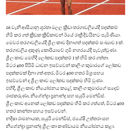
26 වැනි ආසියානු ශූරතා මලල ක්‍රීඩා තරගාවලියේදී පදක්කම්
හිමි කර ගත් ක්‍රීඩක ක්‍රීඩිකාවන් ඊයේ රාත්‍රී දිවයිනට පැමිණියා.
මෙවර තරගාවලියේදී ශ්‍රී ලංකාව දිනාගත් පදක්කම් සංඛ්‍යාව 3 ක්.
තරගාවලි‍ය දකුණු කොරියාවේ ගුමි නගරයේදී පැවැත්වුණා.
ශ්‍රී ලංකාව මෙහිදී ලෝකඩ පදක්කම් 3 ක් හිමි කර ගත්තා.
මීටර 400 පිරිමි ධාවන ඉසව්වෙන් කාලිංග කුමාරගේ ‍ලෝකඩ
පදක්කමක් දිනා ගත් අතර, මීටර 400 හතර මිශ්‍ර සහය
ඉසව්වෙන් ද ශ්‍රී ලංකාව ලෝකඩ පදක්කම හිමි වුණා.
එහිදී, ශ්‍රී ලංකාව නියෝජනය කළේ, කාලිංග කුමාරගේ සදෙව්
රාජකරුණා, නිශේන්ද්‍රා ප්‍රනාන්දු සහ සයුරි මෙන්ඩිස්.
ශ්‍රී ලංකාව අනෙක් ලෝකඩ පදක්කම හිමි කර ගත්තේ, මීටර 400
හතර කාන්තා සහය ඉසව්වෙන්.
නදීෂා රාමනායක, සයුරි මෙන්ඩිස්, ජයේෂි උත්තරා සහ
නිශේන්ද්‍රා ප්‍රනාන්දු ශ්‍රී ලංකා කණ්ඩායම නියෝජනය කළා.