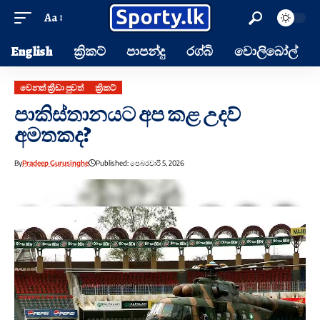
Aa
English
ක්‍රිකට්
පාපන්දු
රග්බි
වොලිබෝල්
වෙනත් ක්‍රීඩා පුවත්
ක්‍රිකට්
පාකිස්තානයට අප කළ උදව්
අමතකද?
By
Pradeep Gurusinghe
Published: පෙබරවාරි 5, 2026