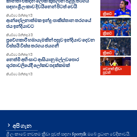
කාන්තා එක්දින ලෝක කුසලාන පළමු තරගය
සඳහා ශ්‍රී ලංකාව දිවයිනෙන් පිටත් වෙයි
ක්‍රිකට්
කියවීමට මිනිත්තු 1 යි
ආන්දෝලනාත්මක ඉන්දු-පාකිස්තාන තරගයේ
ජය ඉන්දියාවට
ක්‍රිකට්
කියවීමට මිනිත්තු 2 යි
ප්‍රවේගකාරී හඹායෑමකින් පසුව ඉන්දියාව දෙවන
විස්සයි විස්ස තරගය ජයගනී
ක්‍රිකට්
කියවීමට මිනිත්තු 1 යි
නෙත්මි අහිංසාට ආසියානු මල්ලවපොර
ශූරතාවලියේදී ලෝකඩ පදක්කමක්
වෙනත් ක්‍රීඩා
පුවත්
කියවීමට මිනිත්තු 1 යි
අපි ගැන
ශ්‍රී ලංකාවේ නවතම ක්‍රීඩා පුවත් සඳහා Sporty.lk ඔබේ ප්‍රධාන වේදිකාවයි.