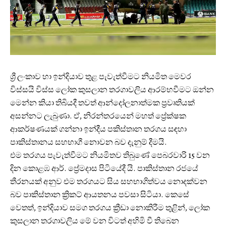
ශ්‍රී ලංකාව හා ඉන්දියාව තුළ පැවැත්වීමට නියමිත මෙවර
විස්සයි විස්ස ලෝක කුසලාන තරගාවලිය ආරම්භවීමට ඔන්න
මෙන්න කියා තිබියදී තවත් ආන්දෝලනාත්මක ප්‍රවෘතියක්
අසන්නට ලැබුණා. ඒ, නිරන්තරයෙන් මහත් ප්‍රේක්ෂක
ආකර්ෂණයක් ගන්නා ඉන්දීය පකිස්තාන තරගය සඳහා
පාකිස්තානය සහභාගී නොවන බව දැනුම් දීමයි.
එම තරගය පැවැත්වීමට නියමිතව තිබුණේ පෙබරවාරි 15 වන
දින කොළඹ ආර්. ප්‍රේමදාස පිටියේදී යි. පාකිස්තාන රජයේ
තීරනයක් අනුව එම තරගයට සිය සහභාගිත්වය නොදක්වන
බව පාකිස්තාන ක්‍රිකට් ආයතනය පවසා සිටියා. කෙසේ
වෙතත්, ඉන්දියාව සමග තරගය ක්‍රීඩා නොකිරීම තුළින්, ලෝක
කුසලාන තරගාවලිය මේ වන විටත් අහිමි වී තිබෙන