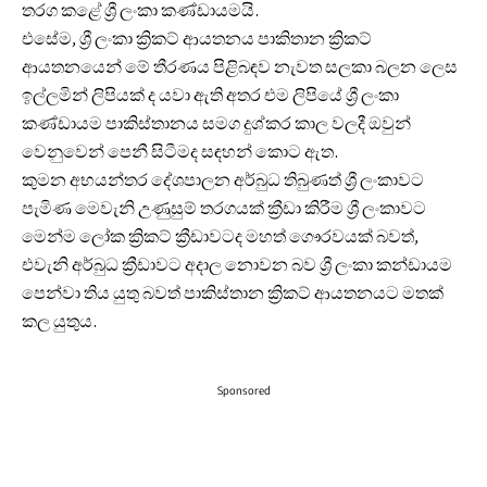
තරග කළේ ශ්‍රී ලංකා කණ්ඩායමයි.
එසේම, ශ්‍රී ලංකා ක්‍රිකට් ආයතනය පාකිතාන ක්‍රිකට්
ආයතනයෙන් මේ තීරණය පිළිබඳව නැවත සලකා බලන ලෙස
ඉල්ලමින් ලිපියක් ද යවා ඇති අතර එම ලිපියේ ශ්‍රී ලංකා
කණ්ඩායම පාකිස්තානය සමග දුශ්කර කාල වලදී ඔවුන්
වෙනුවෙන් පෙනී සිටීමද සඳහන් කොට ඇත.
කුමන අභයන්තර දේශපාලන අර්බුධ තිබුණත් ශ්‍රී ලංකාවට
පැමිණ මෙවැනි උණුසුම් තරගයක් ක්‍රීඩා කිරීම ශ්‍රී ලංකාවට
මෙන්ම ලෝක ක්‍රිකට් ක්‍රීඩාවටද මහත් ගෞරවයක් බවත්,
එවැනි අර්බුධ ක්‍රීඩාවට අදාල නොවන බව ශ්‍රී ලංකා කන්ඩායම
පෙන්වා තිය යුතු බවත් පාකිස්තාන ක්‍රිකට් ආයතනයට මතක්
කල යුතුය.
Sponsored