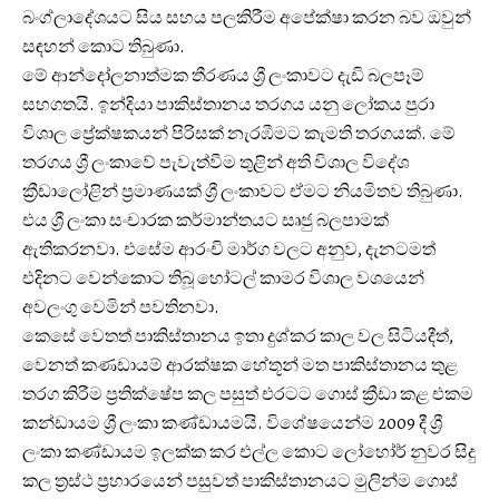
බංග්ලාදේශයට සිය සහය පලකිරීම අපේක්ෂා කරන බව ඔවුන්
සඳහන් කොට තිබුණා.
මේ ආන්දෝලනාත්මක තීරණය ශ්‍රී ලංකාවට දැඩි බලපෑම්
සහගතයි. ඉන්දියා පාකිස්තානය තරගය යනු ලෝකය පුරා
විශාල ප්‍රේක්ෂකයන් පිරිසක් නැරඹීමට කැමති තරගයක්. මේ
තරගය ශ්‍රී ලංකාවේ පැවැත්වීම තුළින් අති විශාල විදේශ
ක්‍රීඩාලෝළින් ප්‍රමාණයක් ශ්‍රී ලංකාවට ඒමට නියමිතව තිබුණා.
එය ශ්‍රී ලංකා සංචාරක කර්මාන්තයට සෘජු බලපාමක්
ඇතිකරනවා. එසේම ආරංචි මාර්ග වලට අනුව, දැනටමත්
එදිනට වෙන්කොට තිබූ හෝටල් කාමර විශාල වශයෙන්
අවලංගු වෙමින් පවතිනවා.
කෙසේ වෙතත් පාකිස්තානය ඉතා දුශ්කර කාල වල සිටියදීත්,
වෙනත් කණඩායම් ආරක්ෂක හේතූන් මත පාකිස්තානය තුළ
තරග කිරීම ප්‍රතික්ෂේප කල පසුත් එරටට ගොස් ක්‍රීඩා කළ එකම
කන්ඩායම ශ්‍රී ලංකා කණ්ඩායමයි. විශේෂයෙන්ම 2009 දී ශ්‍රී
ලංකා කණ්ඩායම ඉලක්ක කර එල්ල කොට ලෝහෝර් නුවර සිදු
කල ත්‍රස්ථ ප්‍රහාරයෙන් පසුවත් පාකිස්තානයට මුලින්ම ගොස්