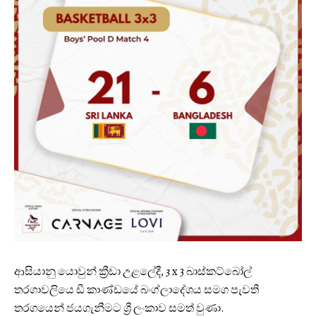
ආසියානු යොවුන් ක්‍රීඩා උළලේදී,
3
x 3 බාස්කට්බෝල්
තරගාවලියෙ ඩී කාණ්ඩයේ බංග්ලාදේශය සමග පැවති
තරගයෙන් ජයගැනීමට ශ්‍රී ලංකාව සමත් වුණා.