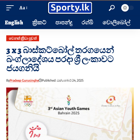
Aa
English
ක්‍රිකට්
පාපන්දු
රග්බි
වොලිබෝල්
වෙනත් ක්‍රීඩා පුවත්
3 x 3 බාස්කට්බෝල් තරගයෙන්
බංග්ලාදේශය පරදා ශ්‍රී ලංකාවට
ජයගනියි
By
Pradeep Gurusinghe
Published: ඔක්තෝබර් 24, 2025