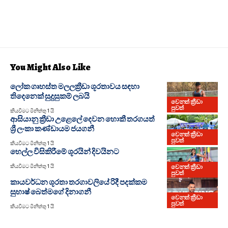
You Might Also Like
ලෝක ගෘහස්ත මලලක්‍රීඩා ශූරතාවය සඳහා
තිදෙනෙක් සුදුසුකම් ලබයි
වෙනත් ක්‍රීඩා
පුවත්
කියවීමට මිනිත්තු 1 යි
ආසියානු ක්‍රීඩා උළෙලේ දෙවන හොකී තරගයත්
ශ්‍රී ලංකා කණ්ඩායම ජයගනී
වෙනත් ක්‍රීඩා
පුවත්
කියවීමට මිනිත්තු 1 යි
හෙල්ල විසිකිරීමේ ශූරයින් දිවයිනට
වෙනත් ක්‍රීඩා
කියවීමට මිනිත්තු 1 යි
පුවත්
කායවර්ධන ශූරතා තරගාවලියේ රිදී පදක්කම
සුභාෂ් බෙත්මගේ දිනාගනී
වෙනත් ක්‍රීඩා
පුවත්
කියවීමට මිනිත්තු 1 යි