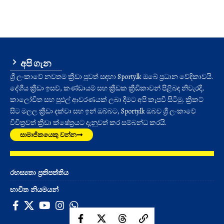
අපි ගැන
ශ්‍රී ලංකාවේ නවතම ක්‍රීඩා පුවත් සඳහා Sporty.lk ඔබේ ප්‍රධාන වේදිකාවයි.
දේශීය ක්‍රීඩා ඉසව්, කණ්ඩායම් සහ ක්‍රීඩක ක්‍රීඩිකාවන් පිළිබඳ නිවැරදි,
කාලෝචිත සහ පුළුල් ආවරණයක් ලබා දීමට අපි කැපවී සිටිමු. ක්‍රිකට්
සිට මලල ක්‍රීඩා දක්වා සහ ඉන් ඔබ්බට, Sporty.lk ඔබව ශ්‍රී ලංකාවේ
විචිත්‍රවත් ක්‍රීඩා ක්ෂේත්‍රයට දැනුවත් කර සම්බන්ධ කරයි.
සාමාජිකයෙකු වන්න
රහස්‍යතා ප්‍රතිපත්තිය
භාවිත නියමයන්