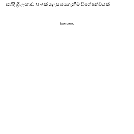
එහිදී ශ්‍රී ලංකාව 21-6ක් ලෙස ජයගැනීම විශේෂත්වයක්
Sponsored