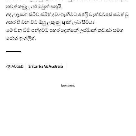
තවත් කඩුලු 7ක් ඔවුන් සතුයි.
අද උදෑසන ස්ටීව් ස්මිත් දවා ගැනීමට ජෙෆ්‍රි වැන්ඩර්සේ සමත් වූ
අතර ඒ වන විට ඔහු ලකුණු 141ක් ලබා සිටියා.
මේ වන විට පන්දුවට පහර දෙන්නේ උස්මාන් කවාජා සමග
ජොශ් ඉංග්ලිශ්.
TAGGED:
Sri Lanka Vs Australia
Sponsored