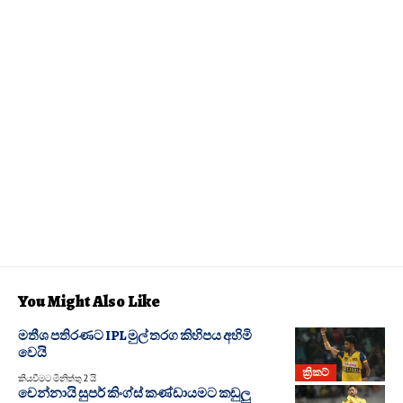
You Might Also Like
මතීශ පතිරණට IPL මුල් තරග කිහිපය අහිමි
වෙයි
ක්‍රිකට්
කියවීමට මිනිත්තු 2 යි
චෙන්නායි සුපර් කිංග්ස් කණ්ඩායමට කඩුලු