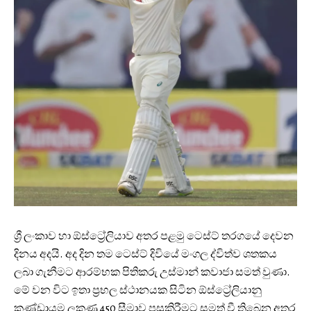
ශ්‍රී ලංකාව හා ඕස්ට්‍රේලියාව අතර පළමු ටෙස්ට් තරගයේ දෙවන
දිනය අදයි. අද දින තම ටෙස්‍ට් දිවියේ මංගල ද්විත්ව ශතකය
ලබා ගැනීමට ආරම්භක පිතිකරු උස්මාන් කවාජා සමත් වුණා.
මේ වන විට ඉතා ප්‍රභල ස්ථානයක සිටින ඕස්ට්‍රේලියානු
කණ්ඩායම ලකුණු 450 සීමාව පසුකිරීමට සමත් වී තිබෙන අතර