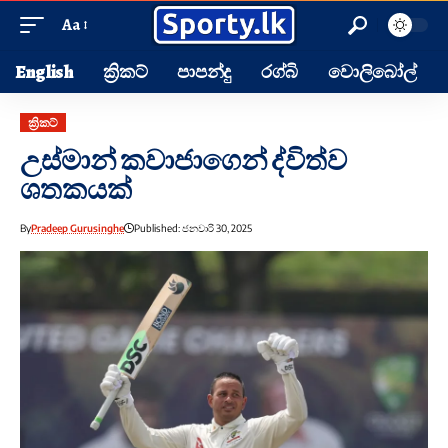
Aa
English
ක්‍රිකට්
පාපන්දු
රග්බි
වොලිබෝල්
ක්‍රිකට්
උස්මාන් කවාජාගෙන් ද්විත්ව
ශතකයක්
By
Pradeep Gurusinghe
Published: ජනවාරි 30, 2025