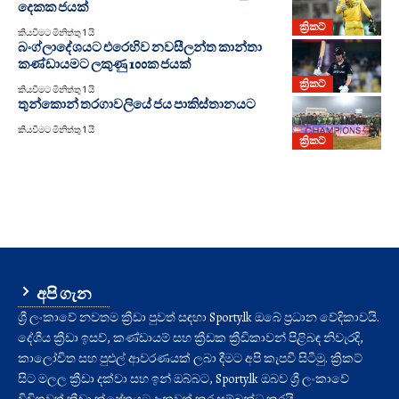
දෙකක ජයක්
ක්‍රිකට්
කියවීමට මිනිත්තු 1 යි
බංග්ලාදේශයට එරෙහිව නවසීලන්ත කාන්තා
කණ්ඩායමට ලකුණු 100ක ජයක්
ක්‍රිකට්
කියවීමට මිනිත්තු 1 යි
තුන්කොන් තරගාවලියේ ජය පාකිස්තානයට
කියවීමට මිනිත්තු 1 යි
ක්‍රිකට්
අපි ගැන
ශ්‍රී ලංකාවේ නවතම ක්‍රීඩා පුවත් සඳහා Sporty.lk ඔබේ ප්‍රධාන වේදිකාවයි.
දේශීය ක්‍රීඩා ඉසව්, කණ්ඩායම් සහ ක්‍රීඩක ක්‍රීඩිකාවන් පිළිබඳ නිවැරදි,
කාලෝචිත සහ පුළුල් ආවරණයක් ලබා දීමට අපි කැපවී සිටිමු. ක්‍රිකට්
සිට මලල ක්‍රීඩා දක්වා සහ ඉන් ඔබ්බට, Sporty.lk ඔබව ශ්‍රී ලංකාවේ