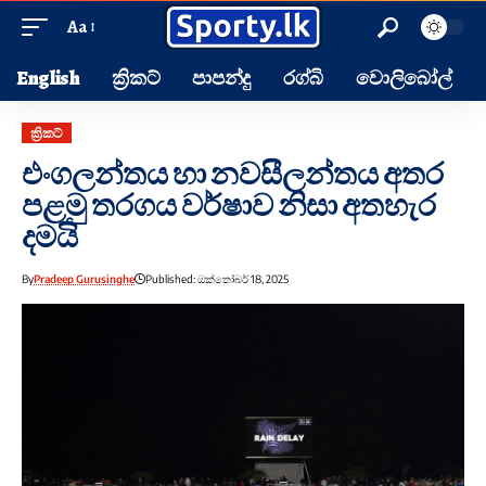
Aa
English
ක්‍රිකට්
පාපන්දු
රග්බි
වොලිබෝල්
ක්‍රිකට්
එංගලන්තය හා නවසීලන්තය අතර
පළමු තරගය වර්ෂාව නිසා අතහැර
දමයි
By
Pradeep Gurusinghe
Published: ඔක්තෝබර් 18, 2025