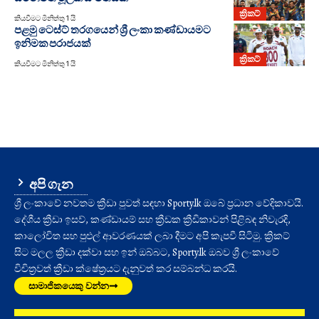
ක්‍රිකට්
කියවීමට මිනිත්තු 1 යි
පළමු ටෙස්ට් තරගයෙන් ශ්‍රී ලංකා කණ්ඩායමට
ඉනිමක පරාජයක්
ක්‍රිකට්
කියවීමට මිනිත්තු 1 යි
අපි ගැන
ශ්‍රී ලංකාවේ නවතම ක්‍රීඩා පුවත් සඳහා Sporty.lk ඔබේ ප්‍රධාන වේදිකාවයි.
දේශීය ක්‍රීඩා ඉසව්, කණ්ඩායම් සහ ක්‍රීඩක ක්‍රීඩිකාවන් පිළිබඳ නිවැරදි,
කාලෝචිත සහ පුළුල් ආවරණයක් ලබා දීමට අපි කැපවී සිටිමු. ක්‍රිකට්
සිට මලල ක්‍රීඩා දක්වා සහ ඉන් ඔබ්බට, Sporty.lk ඔබව ශ්‍රී ලංකාවේ
විචිත්‍රවත් ක්‍රීඩා ක්ෂේත්‍රයට දැනුවත් කර සම්බන්ධ කරයි.
සාමාජිකයෙකු වන්න