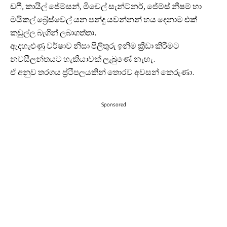
ඩෆී, කායිල් ජේම්සන්, මිචෙල් සැන්ට්නර්, ජේම්ස් නීෂම් හා
මයිකල් බ්‍රේස්වෙල් යන පන්දු යවන්නන් හය දෙනාම එක්
කඩුල්ල බැගින් ලබාගත්තා.
ඇදහැළුණු වර්ෂාව නිසා පිලිතුරු ඉනිම ක්‍රීඩා කිරීමට
නවසීලන්තයට හැකියාවක් ලැබුණේ නැහැ.
ඒ අනුව තරගය ප්‍ර්ථිපලයකින් තොරව අවසන් කෙරුණා.
Sponsored