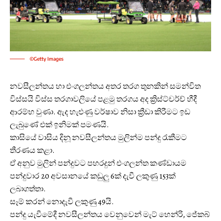
©Getty Images
නවසීලන්තය හා එංගලන්තය අතර තරග තුනකින් සමන්විත
විස්සයි විස්ස තරගාවලියේ පළමු තරගය අද ක්‍රිස්ට්චර්ච් හීදී
ආරම්භ වුණා. ඇද හැළුණු වර්ෂාව නිසා ක්‍රීඩා කිරීමට ඉඩ
ලැබුණේ එක් ඉනිමක් පමණයි.
කාසියේ වාසිය දිනූ නවසීලන්තය මුලින්ම පන්දු රැකීමට
තීරණය කළා.
ඒ අනුව මුලින් පන්දුවට පහරදුන් එංගලන්ත කණ්ඩායම
පන්දුවාර 20 අවසානයේ කඩුලු 6ක් දැවී ලකුණු 153ක්
ලබාගත්තා.
සෑම් කරන් නොදැවී ලකුණු 49යි.
පන්දු යැවීමේදී නවසීලන්තය වෙනුවෙන් මැට් හෙන්රි, ජේකබ්