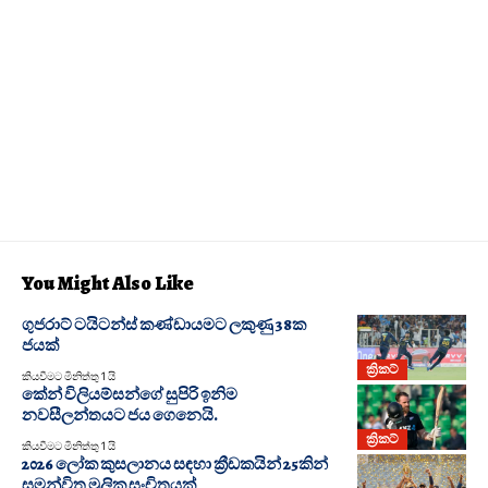
You Might Also Like
ගුජරාට් ටයිටන්ස් කණ්ඩායමට ලකුණු 38ක
ජයක්
ක්‍රිකට්
කියවීමට මිනිත්තු 1 යි
කේන් විලියම්සන්ගේ සුපිරි ඉනිම
නවසීලන්තයට ජය ගෙනෙයි.
ක්‍රිකට්
කියවීමට මිනිත්තු 1 යි
2026 ලෝක කුසලානය සඳහා ක්‍රීඩකයින් 25කින්
සමන්විත මූලික සංචිතයක්