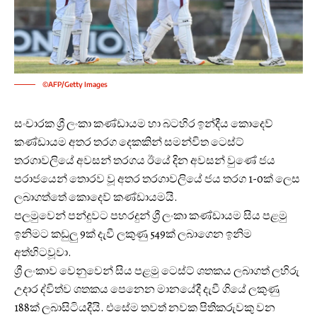
©AFP/Getty Images
සංචාරක ශ්‍රී ලංකා කණ්ඩායම හා බටහිර ඉන්දීය කොදෙව්
කණ්ඩායම අතර තරග දෙකකින් සමන්විත ටෙස්ට්
තරගාවලියේ අවසන් තරගය ඊයේ දින අවසන් වුණේ ජය
පරාජයෙන් තොරව වූ අතර තරගාවලියේ ජය තරග 1-0ක් ලෙස
ලබාගත්තේ කොදෙව් කණ්ඩායමයි.
පලමුවෙන් පන්දුවට පහරදුන් ශ්‍රී ලංකා කණ්ඩායම සිය පළමු
ඉනිමට කඩුලු 9ක් දැවී ලකුණු 549ක් ලබාගෙන ඉනිම
අත්හිටවූවා.
ශ්‍රී ලංකාව වෙනුවෙන් සිය පළමු ටෙස්ට් ශතකය ලබාගත් ලහිරු
උදාර ද්විත්ව ශතකය පෙනෙන මානයේදී දැවී ගියේ ලකුණු
188ක් ලබාසිටියදීයි. එසේම තවත් නවක පිතිකරුවකු වන