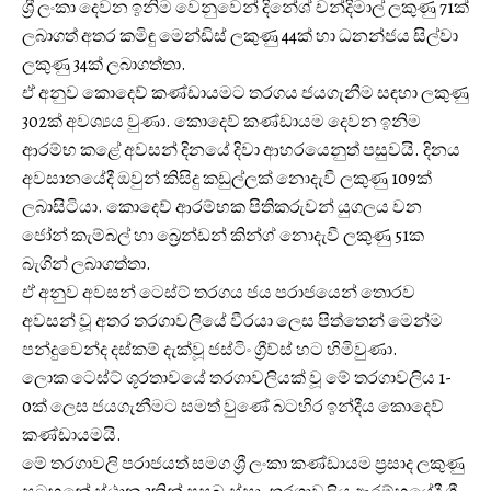
ශ්‍රී ලංකා දෙවන ඉනිම වෙනුවෙන් දිනේශ් චන්දිමාල් ලකුණු 71ක්
ලබාගත් අතර කමිඳු මෙන්ඩිස් ලකුණු 44ක් හා ධනන්ජය සිල්වා
ලකුණු 34ක් ලබාගත්තා.
ඒ අනුව කොදෙව් කණ්ඩායමට තරගය ජයගැනීම සඳහා ලකුණු
302ක් අවශ්‍යය වුණා. කොදෙව් කණ්ඩායම දෙවන ඉනිම
ආරම්භ කළේ අවසන් දිනයේ දිවා ආහරයෙනුත් පසුවයි. දිනය
අවසානයේදී ඔවුන් කිසිදු කඩුල්ලක් නොදැවී ලකුණු 109ක්
ලබාසිටියා. කොදෙව් ආරම්භක පිතිකරුවන් යුගලය වන
ජෝන් කැම්බල් හා බ්‍රෙන්ඩන් කින්ග් නොදැවී ලකුණු 51ක
බැගින් ලබාගත්තා.
ඒ අනුව අවසන් ටෙස්ට් තරගය ජය පරාජයෙන් තොරව
අවසන් වූ අතර තරගාවලියේ වීරයා ලෙස පිත්තෙන් මෙන්ම
පන්දුවෙන්ද දස්කම් දැක්වූ ජස්ටිං ග්‍රීව්ස් හට හිමිවුණා.
ලොක ටෙස්ට් ශූරතාවයේ තරගාවලියක් වූ මේ තරගාවලිය 1-
0ක් ලෙස ජයගැනීමට සමත් වුණේ බටහිර ඉන්දීය කොදෙව්
කණ්ඩායමයි.
මේ තරගාවලි පරාජයත් සමග ශ්‍රී ලංකා කණ්ඩායම ප්‍රසාද ලකුණු