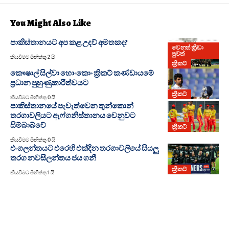
You Might Also Like
පාකිස්තානයට අප කළ උදව් අමතකද?
වෙනත් ක්‍රීඩා
පුවත්
කියවීමට මිනිත්තු 2 යි
ක්‍රිකට්
කෞෂාල් සිල්වා හොංකොං ක්‍රිකට් කණ්ඩායමේ
ප්‍රධාන පුහුණුකාරීත්වයට
ක්‍රිකට්
කියවීමට මිනිත්තු 0 යි
පාකිස්තානයේ පැවැත්වෙන තුන්කොන්
තරගාවලියට ඇෆ්ගනිස්තානය වෙනුවට
සිම්බාබ්වේ
ක්‍රිකට්
කියවීමට මිනිත්තු 0 යි
එංගලන්තයට එරෙහි එක්දින තරගාවලියේ සියලු
තරග නවසීලන්තය ජය ගනී
ක්‍රිකට්
කියවීමට මිනිත්තු 1 යි