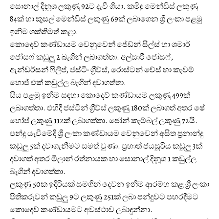
සොනාල් දිනූශ ලකුණු 92ට දැවී ගියා. කමිඳු මෙන්ඩිස් ලකුණු
84ක් හා කුසල් මෙන්ඩිස් ලකුණු 69ක් ලබාගෙන ශ්‍රී ලංකා පළමු
ඉනිම ශක්තිමත් කළා.
කොදෙව් කණ්ඩායම වෙනුවෙන් ජේඩ්න් සීල්ස් හා ශමාර්
ජෝසෆ් කඩුලු 2 බැගින් ලබාගත්තා. අල්සාරී ජෝසෆ්,
ඇන්ඩර්සන් ෆිලිප්, ජස්ටිං ග්‍රීව්ස්, රොස්ටන් චේස් හා කැවම්
හොජ් එක් කඩුල්ල බැගින් දවාගත්තා.
සිය පළමු ඉනිම සඳහා කොදෙව් කණ්ඩායම ලකුණු 499ක්
ලබාගත්තා. එහිදී ජස්ටින් ග්‍රීව්ස් ලකුණු 180ක් ලබාගත් අතර ෂේ
හෝප් ලකුණු 112ක් ලබාගත්තා. ජෝන් කැම්බල් ලකුණු 72යි.
පන්දු යැවීමේදී ශ්‍රී ලංකා කණ්ඩායම වෙනුවෙන් අසිත ප්‍රනාන්දු
කඩුලු 5ක් දවාගැනීමට සමත් වුණා. ප්‍රභාත් ජයසූරිය කඩූලු 3ක්
දවාගත් අතර මිලාන් රත්නායක හා සොනාල් දිනූශ 1 කඩුල්ල
බැගින් දවාගත්තා.
ලකුණු 50ක ඉදිරියක් සමගින් දෙවන ඉනිම ආරම්භ කළ ශ්‍රී ලංකා
පිතිකරුවන් කඩුලු 9ට ලකුණු 251ක් ලබා පන්දුවට පහරදීමට
කොදෙව් කණ්ඩායමට අවස්ථාව ලබාදුන්නා.