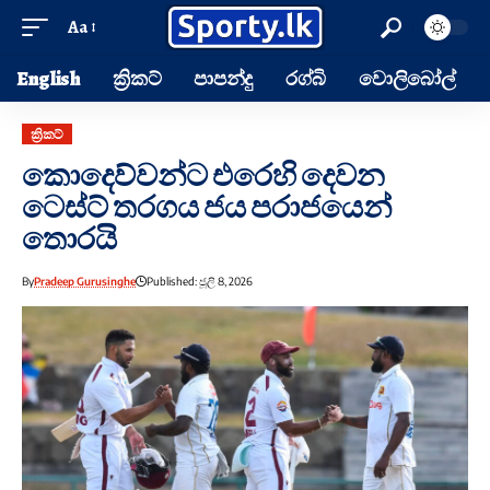
Aa
English
ක්‍රිකට්
පාපන්දු
රග්බි
වොලිබෝල්
ක්‍රිකට්
කොදෙව්වන්ට එරෙහි දෙවන
ටෙස්ට් තරගය ජය පරාජයෙන්
තොරයි
By
Pradeep Gurusinghe
Published: ජූලි 8, 2026