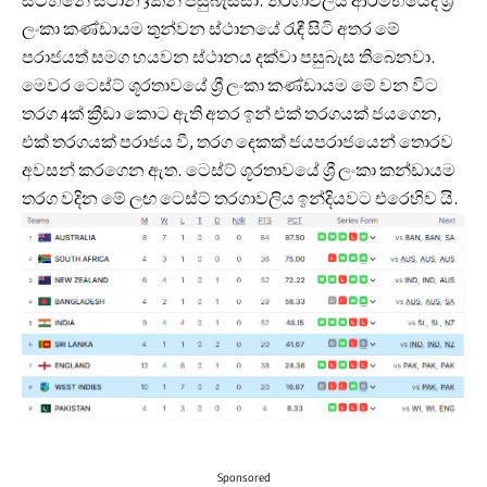
සටහනේ ස්ථාන 3කින් පසුබැස්සා. තරගාවලිය ආරම්භයේදී ශ්‍රී
ලංකා කණ්ඩායම තුන්වන ස්ථානයේ රැඳී සිටි අතර මේ
පරාජයත් සමග හයවන ස්ථානය දක්වා පසුබැස තිබෙනවා.
මෙවර ටෙස්ට් ශූරතාවයේ ශ්‍රී ලංකා කණ්ඩායම මේ වන විට
තරග 4ක් ක්‍රීඩා කොට ඇති අතර ඉන් එක් තරගයක් ජයගෙන,
එක් තරගයක් පරාජය වී, තරග දෙකක් ජයපරාජයෙන් තොරව
අවසන් කරගෙන ඇත. ටෙස්ට් ශූරතාවයේ ශ්‍රී ලංකා කන්ඩායම
තරග වදින මේ ලඟ ටෙස්ට් තරගාවලිය ඉන්දියවට එරෙහිව යි.
Sponsored