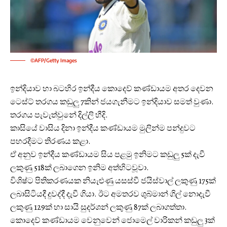
©AFP/Getty Images
ඉන්දියාව හා බටහිර ඉන්දීය කොදෙව් කණ්ඩායම අතර දෙවන
ටෙස්ට් තරගය කඩුලු 7කින් ජයගැනීමට ඉන්දියාව සමත් වුණා.
තරගය පැවැත්වුනේ දිල්ලි හීදි.
කාසියේ වාසිය දිනා ඉන්දීය කණ්ඩායම මුලින්ම පන්දුවට
පහරදීමට තිරණය කළා.
ඒ අනුව ඉන්දීය කණ්ඩායම සිය පළමු ඉනිමට කඩුලු 5ක් දැවී
ලකුණු 518ක් ලබාගෙන ඉනිම අත්හිටවූවා.
විශිෂ්ට පිතිකරණයක නියැළුණු යසස්වී ජයිස්වාල් ලකුණු 175ක්
ලබාසිටියදී දුවද්දී දැවී ගියා. ඊට අමතරව ශුබ්මාන් ගිල් නොදැවී
ලකුණු 129ක් හා සායි සුදර්ශන් ලකුණු 87ක් ලබාගත්තා.
කොදෙව් කණ්ඩායම වෙනුවෙන් ජොමෙල් වාරිකන් කඩුලු 3ක්