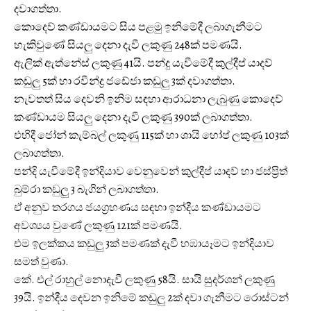
දවාගත්තා.
කොදෙව් කණ්ඩායමට සිය පළමු ඉනිමේදී ලබාගැනීමට
හැකිවුණේ සියලු දෙනා දැවී ලකුණු 248ක් පමණයි.
ඇලික් ඇත්නේස් ලකුණු 41යි. පන්දු යැවීමේදී කුල්දීප් යාදව්
කඩුලු 5ක් හා රවීන්ද්‍ර ජඩේජා කඩුලු 3ක් දවාගත්තා.
නැවතත් සිය දෙවනි ඉනිම සඳහා ආරාධනා ලැබුණු කොදෙව්
කණ්ඩායම සියලු දෙනා දැවී ලකුණු 390ක් ලබාගත්තා.
එහිදී ජෝන් කැම්බල් ලකුණු 115ක් හා ශායි හෝප් ලකුණු 103ක්
ලබාගත්තා.
පන්දි යැවීමේදී ඉන්දියාව වෙනුවෙන් කුල්දීප් යාදව් හා ජස්ප්‍රිත්
බුම්රා කඩුලු 3 බැගින් ලබාගත්තා.
ඒ අනුව තරගය ජයග්‍රහණය සඳහා ඉන්දීය කණ්ඩායමට
අවශ්‍යය වුණේ ලකුණු 121ක් පමණයි.
එම ඉලක්කය කඩුලු 3ක් පමණක් දැවී හඹායෑමට ඉන්දියාව
සමත් වුණා.
කේ. එල් රාහුල් නොදැවී ලකුණු 58යි. සායි සුදර්ශන් ලකුණු
39යි. ඉන්දීය දෙවන ඉනිමේ කඩුලු 2ක් දවා ගැනීමට රොස්ටන්