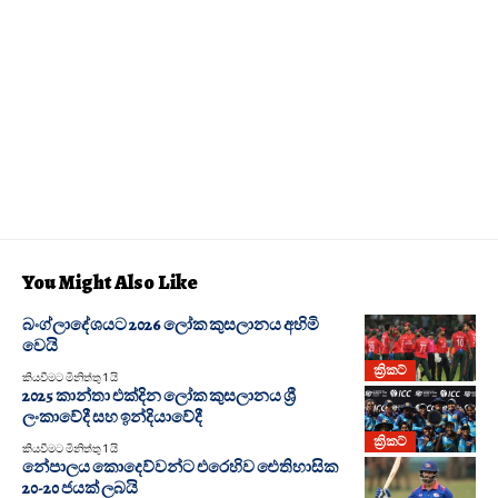
You Might Also Like
බංග්ලාදේශයට 2026 ලෝක කුසලානය අහිමි
වෙයි
ක්‍රිකට්
කියවීමට මිනිත්තු 1 යි
2025 කාන්තා එක්දින ලෝක කුසලානය ශ්‍රී
ලංකාවේදී සහ ඉන්දියාවේදී
ක්‍රිකට්
කියවීමට මිනිත්තු 1 යි
නේපාලය කොදෙව්වන්ට එරෙහිව ඓතිහාසික
20-20 ජයක් ලබයි