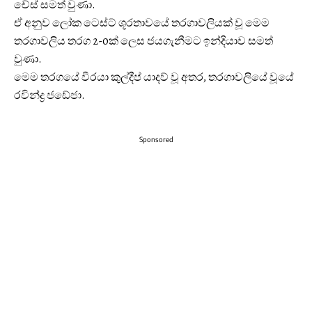
චේස් සමත් වුණා.
ඒ අනුව ලෝක ටෙස්ට් ශූරතාවයේ තරගාවලියක් වූ මෙම
තරගාවලිය තරග 2-0ක් ලෙස ජයගැනීමට ඉන්දියාව සමත්
වුණා.
මෙම තරගයේ වීරයා කුල්දීප් යාදව් වූ අතර, තරගාවලියේ වූයේ
රවින්ද්‍ර ජඩේජා.
Sponsored