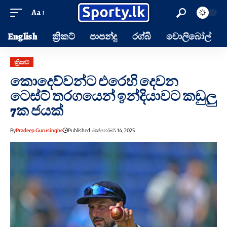
Aa
English
ක්‍රිකට්
පාපන්දු
රග්බි
වොලිබෝල්
ක්‍රිකට්
කොදෙව්වන්ට එරෙහි දෙවන
ටෙස්ට් තරගයෙන් ඉන්දියාවට කඩුලු
7ක ජයක්
By
Pradeep Gurusinghe
Published: ඔක්තෝබර් 14, 2025