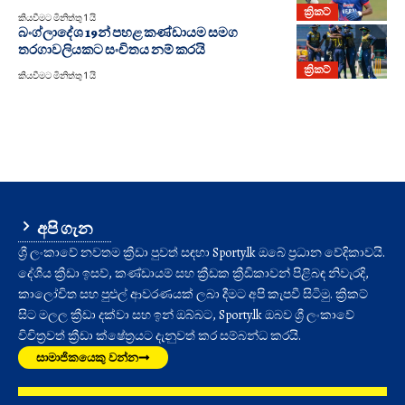
ක්‍රිකට්
කියවීමට මිනිත්තු 1 යි
බංග්ලාදේශ 19න් පහළ කණ්ඩායම සමග
තරගාවලියකට සංචිතය නම් කරයි
ක්‍රිකට්
කියවීමට මිනිත්තු 1 යි
අපි ගැන
ශ්‍රී ලංකාවේ නවතම ක්‍රීඩා පුවත් සඳහා Sporty.lk ඔබේ ප්‍රධාන වේදිකාවයි.
දේශීය ක්‍රීඩා ඉසව්, කණ්ඩායම් සහ ක්‍රීඩක ක්‍රීඩිකාවන් පිළිබඳ නිවැරදි,
කාලෝචිත සහ පුළුල් ආවරණයක් ලබා දීමට අපි කැපවී සිටිමු. ක්‍රිකට්
සිට මලල ක්‍රීඩා දක්වා සහ ඉන් ඔබ්බට, Sporty.lk ඔබව ශ්‍රී ලංකාවේ
විචිත්‍රවත් ක්‍රීඩා ක්ෂේත්‍රයට දැනුවත් කර සම්බන්ධ කරයි.
සාමාජිකයෙකු වන්න