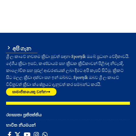
අපි ගැන
ශ්‍රී ලංකාවේ නවතම ක්‍රීඩා පුවත් සඳහා Sporty.lk ඔබේ ප්‍රධාන වේදිකාවයි.
දේශීය ක්‍රීඩා ඉසව්, කණ්ඩායම් සහ ක්‍රීඩක ක්‍රීඩිකාවන් පිළිබඳ නිවැරදි,
කාලෝචිත සහ පුළුල් ආවරණයක් ලබා දීමට අපි කැපවී සිටිමු. ක්‍රිකට්
සිට මලල ක්‍රීඩා දක්වා සහ ඉන් ඔබ්බට, Sporty.lk ඔබව ශ්‍රී ලංකාවේ
විචිත්‍රවත් ක්‍රීඩා ක්ෂේත්‍රයට දැනුවත් කර සම්බන්ධ කරයි.
සාමාජිකයෙකු වන්න
රහස්‍යතා ප්‍රතිපත්තිය
භාවිත නියමයන්