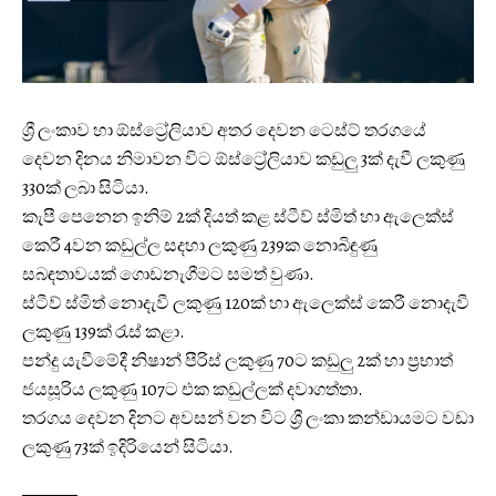
ශ්‍රී ලංකාව හා ඕස්ට්‍රේලියාව අතර දෙවන ටෙස්ට් තරගයේ
දෙවන දිනය නිමාවන විට ඕස්ට්‍රේලියාව කඩුලු 3ක් දැවී ලකුණු
330ක් ලබා සිටියා.
කැපී පෙනෙන ඉනිම් 2ක් දියත් කළ ස්ටීව් ස්මිත් හා ඇලෙක්ස්
කෙරී 4වන කඩුල්ල සදහා ලකුණු 239ක නොබිඳුණු
සබඳතාවයක් ගොඩනැගීමට සමත් වුණා.
ස්ටීව් ස්මිත් නොදැවී ලකුණු 120ක් හා ඇලෙක්ස් කෙරී නොදැවී
ලකුණු 139ක් රැස් කළා.
පන්දු යැවීමේදී නිෂාන් පීරිස් ලකුණු 70ට කඩුලු 2ක් හා ප්‍රභාත්
ජයසූරිය ලකුණු 107ට එක කඩුල්ලක් දවාගත්තා.
තරගය දෙවන දිනට අවසන් වන විට ශ්‍රී ලංකා කන්ඩායමට වඩා
ලකුණු 73ක් ඉදිරියෙන් සිටියා.