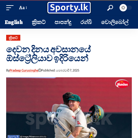
Aa
English
ක්‍රිකට්
පාපන්දු
රග්බි
වොලිබෝල්
ක්‍රිකට්
දෙවන දිනය අවසානයේ
ඕස්ට්‍රේලියාව ඉදිරියෙන්
By
Pradeep Gurusinghe
Published: පෙබරවාරි 7, 2025