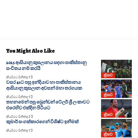
You Might Also Like
2025 ආසියානු කුසලානය සඳහා පාකිස්තානු
සංචිතය නම් කරයි
ක්‍රිකට්
කියවීමට මිනිත්තු 1 යි
වසර 41ට පසු ඉන්දියාව හා පාකිස්තානය
ආසියානු කුසලාන අවසන් මහා තරගයක
ක්‍රිකට්
කියවීමට මිනිත්තු 1 යි
තහනමෙන් පසු බ්‍රෙන්ඩන් ටේලර් ශ්‍රී ලංකාවට
එරෙහිව එක්දින පිටියට
ක්‍රිකට්
කියවීමට මිනිත්තු 2 යි
කුමාර් සංගක්කාරගෙන් විශිෂ්ට ඉනිමක්
කියවීමට මිනිත්තු 1 යි
ක්‍රිකට්