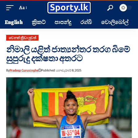
Aa
English
ක්‍රිකට්
පාපන්දු
රග්බි
වොලිබෝල්
වෙනත් ක්‍රීඩා පුවත්
නිමාලි යළිත් ජාත්‍යන්තර තරග බිමේ
සුපුරුදු දක්ෂතා අතරට
By
Pradeep Gurusinghe
Published: නොවැම්බර් 8, 2025