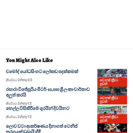
You Might Also Like
චමෝද් යෝධසිංහට ලෝකඩ පදක්කමක්
වෙනත් ක්‍රීඩා
කියවීමට මිනිත්තු 0 යි
පුවත්
රසාරා විජේසූරිය මීටර්-10,000 ශ්‍රී ලංකා වාර්තාව
අලුත් කරයි
වෙනත් ක්‍රීඩා
පුවත්
කියවීමට මිනිත්තු 1 යි
හෙල්ල විසිකිරීමේ ශූරයින් දිවයිනට
වෙනත් ක්‍රීඩා
කියවීමට මිනිත්තු 1 යි
පුවත්
ලොව වටා ආකර්ෂණය දිනාගත් ටෙනිස්
තරගයක් ඩුබායි හීදී