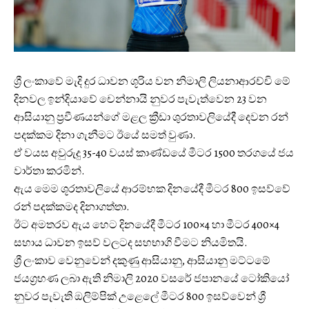
ශ්‍රී ලංකාවේ මැදි දුර ධාවන ශූරිය වන නිමාලි ලියනාආරච්චි මේ
දිනවල ඉන්දියාවේ චෙන්නායි නුවර පැවැත්වෙන 23 වන
ආසියානු ප්‍රවීණයන්ගේ මළල ක්‍රීඩා ශුරතාවලියේදී දෙවන රන්
පදක්කම දිනා ගැනීමට ඊයේ සමත් වුණා.
ඒ වයස අවුරුදු 35-40 වයස් කාණ්ඩයේ මීටර 1500 තරගයේ ජය
වාර්තා කරමින්.
ඇය මෙම ශූරතාවලියේ ආරම්භක දිනයේදී මීටර 800 ඉසව්වේ
රන් පදක්කමද දිනාගත්තා.
ඊට අමතරව ඇය හෙට දිනයේදී මීටර 100×4 හා මීටර 400×4
සහාය ධාවන ඉසව් වලටද සහභාගි වීමට නියමිතයි.
ශ්‍රී ලංකාව වෙනුවෙන් දකුණු ආසියානු, ආසියානු මට්ටමේ
ජයග්‍රහණ ලබා ඇති නිමාලි 2020 වසරේ ජපානයේ ටෝකියෝ
නුවර පැවැති ඔලිම්පික් උළෙලේ මීටර 800 ඉසව්වෙන් ශ්‍රී