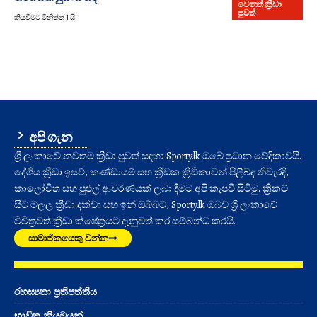
වෙනත් ක්‍රීඩා
පුවත්
කියවීමට මිනිත්තු 1 යි
අපි ගැන
ශ්‍රී ලංකාවේ නවතම ක්‍රීඩා පුවත් සඳහා Sporty.lk ඔබේ ප්‍රධාන වේදිකාවයි.
දේශීය ක්‍රීඩා ඉසව්, කණ්ඩායම් සහ ක්‍රීඩක ක්‍රීඩිකාවන් පිළිබඳ නිවැරදි,
කාලෝචිත සහ පුළුල් ආවරණයක් ලබා දීමට අපි කැපවී සිටිමු. ක්‍රිකට්
සිට මලල ක්‍රීඩා දක්වා සහ ඉන් ඔබ්බට, Sporty.lk ඔබව ශ්‍රී ලංකාවේ
විචිත්‍රවත් ක්‍රීඩා ක්ෂේත්‍රයට දැනුවත් කර සම්බන්ධ කරයි.
සාමාජිකයෙකු වන්න
රහස්‍යතා ප්‍රතිපත්තිය
භාවිත නියමයන්