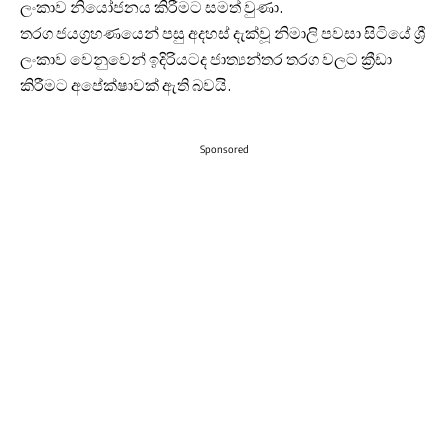
ලංකාව නියෝජනය කිරීමට සමත් වුණා.
තරග ජයග්‍රහණයෙන් පසු අදහස් දැක්වූ නිමාලි පවසා සිටියේ ශ්‍රී
ලංකාව වෙනුවෙන් ඉදිරියටද ජාත්‍යන්තර තරග වලට ක්‍රීඩා
කිරීමට අපේක්ෂාවක් ඇති බවයි.
Sponsored