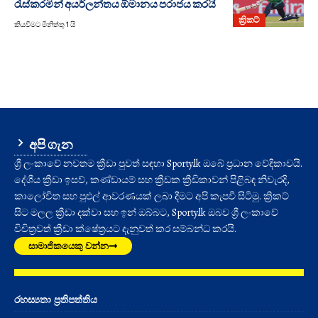
රැස්කරමින් අයර්ලන්තය ඕමානය පරාජය කරයි
ක්‍රිකට්
කියවීමට මිනිත්තු 1 යි
අපි ගැන
ශ්‍රී ලංකාවේ නවතම ක්‍රීඩා පුවත් සඳහා Sporty.lk ඔබේ ප්‍රධාන වේදිකාවයි.
දේශීය ක්‍රීඩා ඉසව්, කණ්ඩායම් සහ ක්‍රීඩක ක්‍රීඩිකාවන් පිළිබඳ නිවැරදි,
කාලෝචිත සහ පුළුල් ආවරණයක් ලබා දීමට අපි කැපවී සිටිමු. ක්‍රිකට්
සිට මලල ක්‍රීඩා දක්වා සහ ඉන් ඔබ්බට, Sporty.lk ඔබව ශ්‍රී ලංකාවේ
විචිත්‍රවත් ක්‍රීඩා ක්ෂේත්‍රයට දැනුවත් කර සම්බන්ධ කරයි.
සාමාජිකයෙකු වන්න
රහස්‍යතා ප්‍රතිපත්තිය