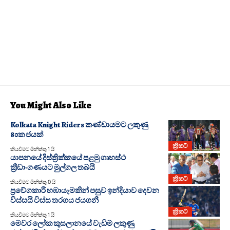
You Might Also Like
Kolkata Knight Riders කණ්ඩායමට ලකුණු
80ක ජයක්
ක්‍රිකට්
කියවීමට මිනිත්තු 1 යි
යාපනයේ දිස්ත්‍රික්කයේ පළමු ගෘහස්ථ
ක්‍රීඩාංගණයට මුල්ගල තබයි
ක්‍රිකට්
කියවීමට මිනිත්තු 0 යි
ප්‍රවේගකාරී හඹායෑමකින් පසුව ඉන්දියාව දෙවන
විස්සයි විස්ස තරගය ජයගනී
ක්‍රිකට්
කියවීමට මිනිත්තු 1 යි
මෙවර ලෝක කුසලානයේ වැඩිම ලකුණු