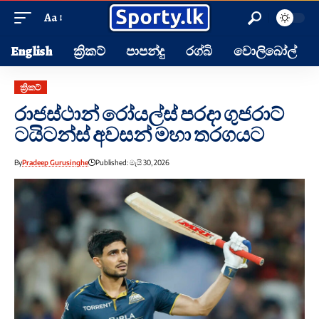
Aa
English
ක්‍රිකට්
පාපන්දු
රග්බි
වොලිබෝල්
ක්‍රිකට්
රාජස්ථාන් රෝයල්ස් පරදා ගුජරාට්
ටයිටන්ස් අවසන් මහා තරගයට
By
Pradeep Gurusinghe
Published: මැයි 30, 2026