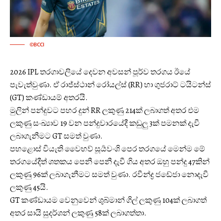
©BCCI
2026 IPL තරගාවලියේ දෙවන අවසන් පූර්ව තරගය ඊයේ
පැවැත්වුණා. ඒ රාජ්ස්ථාන් රෝයල්ස් (RR) හා ගුජරාට් ටයිටන්ස්
(GT) කණ්ඩායම් අතරයි.
මුලින් පන්දුවට පහර දුන් RR ලකුණු 214ක් ලබාගත් අතර එම
ලකුණු සංඛ්‍යාව 19 වන පන්දුවාරයේදී කඩුලු 3ක් පමනක් දැවී
ලබාගැනීමට GT සමත් වුණා.
පහළොස් වියැති වෛභව් සූර්‍යවංශි පෙර තරගයේ මෙන්ම මේ
තරගයේදීත් ශතකය පෙනී පෙනී දැවී ගිය අතර ඔහු පන්දු 47කින්
ලකුණු 96ක් ලබාගැනීමට සමත් වුණා. රවීන්ද්‍ර ජඩේජා නොදැවී
ලකුණු 45යි.
GT කණ්ඩායම වෙනුවෙන් ශුබ්මාන් ගිල් ලකුණු 104ක් ලබාගත්
අතර සායි සුදර්ශන් ලකුණු 58ක් ලබාගත්තා.