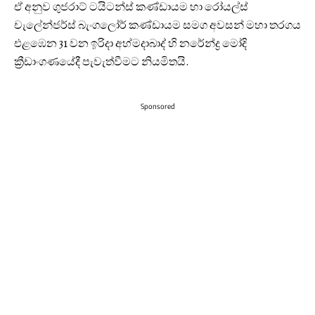
ඒ අනුව ගුජරාට් ටයිටන්ස් කණ්ඩායම හා රෝයල්ස්
චැලේන්ජර්ස් බැංගලෝර් කණ්ඩායම සමග අවසන් මහා තරගය
එළඹෙන 31 වන ඉරිදා අහ්මදාබාද් හි නරේන්ද්‍ර මෝදි
ක්‍රීඩාංගණයේදී පැවැත්වීමට නියමිතයි.
Sponsored